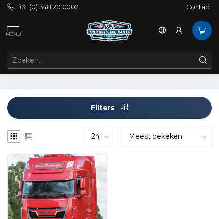
+31 (0) 348 20 0002
Contact
Tags
DAF Trucks NV
MENU
PRODUCTEN GETAGD MET DAF TRUCKS NV
Filters