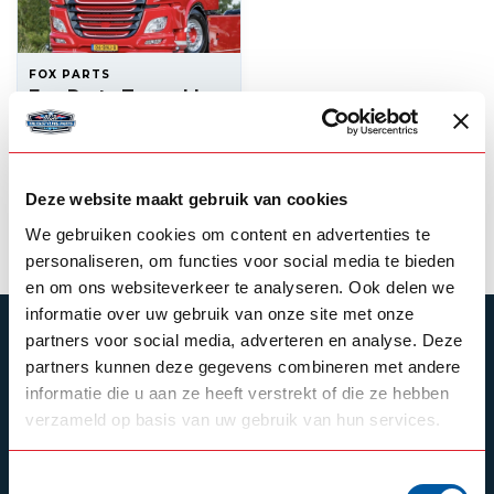
FOX PARTS
Fox Parts Zonneklep
DAF SSC 29,5cm
--,--
Op voorraad
Deze website maakt gebruik van cookies
Product bekijken
We gebruiken cookies om content en advertenties te
personaliseren, om functies voor social media te bieden
en om ons websiteverkeer te analyseren. Ook delen we
informatie over uw gebruik van onze site met onze
ABONNEER JE OP ONZE NIEUWSBRIEF
partners voor social media, adverteren en analyse. Deze
partners kunnen deze gegevens combineren met andere
Blijf op de hoogte over onze laatste acties
informatie die u aan ze heeft verstrekt of die ze hebben
verzameld op basis van uw gebruik van hun services.
Toestemmingsselectie
Schrijf je in