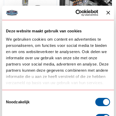
Deze website maakt gebruik van cookies
We gebruiken cookies om content en advertenties te
personaliseren, om functies voor social media te bieden
ANGRY MOOSE
STRANDS
H1 of H7 LED groot
Dark Knight Intense
en om ons websiteverkeer te analyseren. Ook delen we
licht vervangset
9" Full LED Verstraler
informatie over uw gebruik van onze site met onze
(set)
partners voor social media, adverteren en analyse. Deze
partners kunnen deze gegevens combineren met andere
--,--
--,--
Op voorraad
Op voorraad
informatie die u aan ze heeft verstrekt of die ze hebben
verzameld op basis van uw gebruik van hun services.
Product bekijken
Product bekijken
Toestemmingsselectie
Noodzakelijk