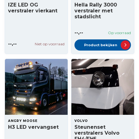
IZE LED OG
Hella Rally 3000
verstraler vierkant
verstraler met
stadslicht
--,--
Op voorraad
--,--
Niet op voorraad
Product bekijken
ANGRY MOOSE
VOLVO
H3 LED vervangset
Steunenset
verstralers Volvo
FH4/FH5