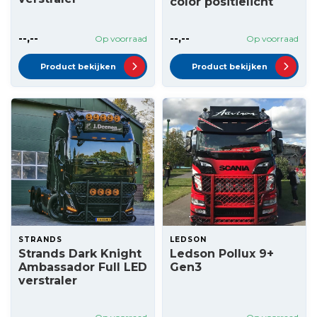
color positielicht
--,--
--,--
Op voorraad
Op voorraad
Product bekijken
Product bekijken
STRANDS
LEDSON
Strands Dark Knight
Ledson Pollux 9+
Ambassador Full LED
Gen3
verstraler
--,--
--,--