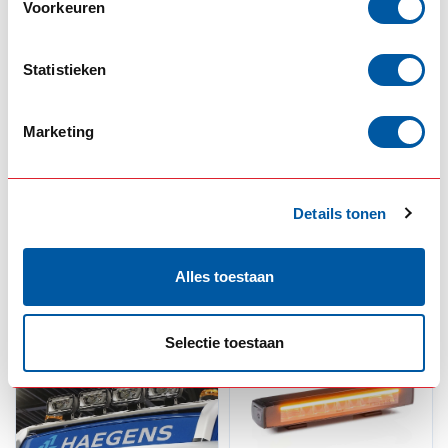
Voorkeuren
Statistieken
SCANIA
HELLA
Marketing
LED positielicht +
Hella Jumbo 220 Full
Strobe voor Grill
LED
Verstraler
Details tonen
--,--
--,--
Op voorraad
Op voorraad
Product bekijken
Product bekijken
Alles toestaan
Selectie toestaan