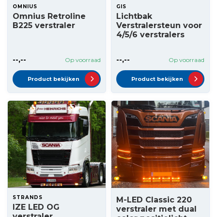
OMNIUS
GIS
Omnius Retroline
Lichtbak
B225 verstraler
Verstralersteun voor
4/5/6 verstralers
--,--
--,--
Op voorraad
Op voorraad
Product bekijken
Product bekijken
STRANDS
M-LED Classic 220
IZE LED OG
verstraler met dual
verstraler