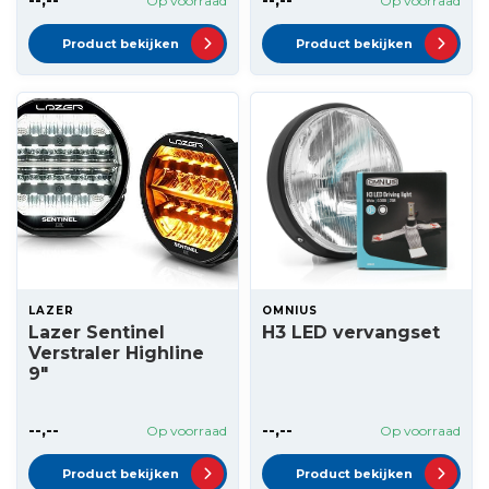
Op voorraad
Op voorraad
Product bekijken
Product bekijken
LAZER
OMNIUS
Lazer Sentinel
H3 LED vervangset
Verstraler Highline
9"
--,--
--,--
Op voorraad
Op voorraad
Product bekijken
Product bekijken