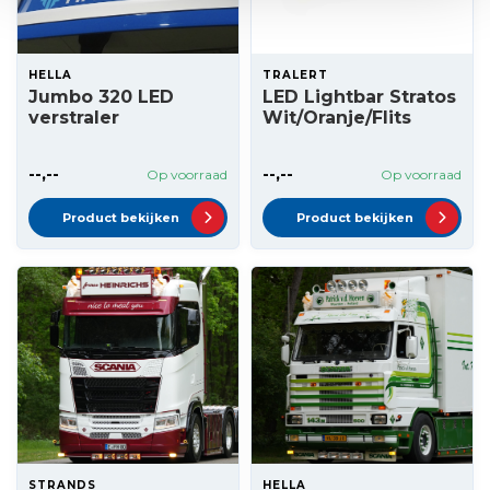
HELLA
TRALERT
Jumbo 320 LED
LED Lightbar Stratos
verstraler
Wit/Oranje/Flits
--,--
--,--
Op voorraad
Op voorraad
Product bekijken
Product bekijken
STRANDS
HELLA