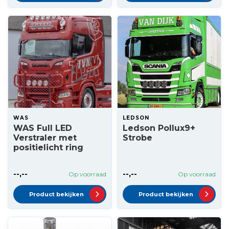
WAS
LEDSON
WAS Full LED
Ledson Pollux9+
Verstraler met
Strobe
positielicht ring
--,--
--,--
Op voorraad
Op voorraad
Product bekijken
Product bekijken