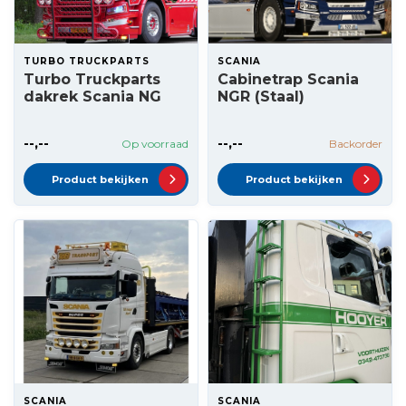
TURBO TRUCKPARTS
SCANIA
Turbo Truckparts
Cabinetrap Scania
dakrek Scania NG
NGR (Staal)
--,--
--,--
Op voorraad
Backorder
Product bekijken
Product bekijken
SCANIA
SCANIA