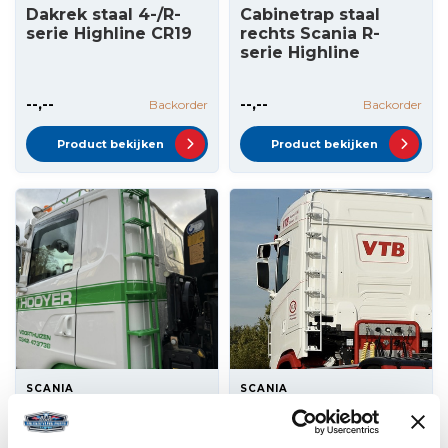
Dakrek staal 4-/R-
Cabinetrap staal
serie Highline CR19
rechts Scania R-
serie Highline
--,--
--,--
Backorder
Backorder
Product bekijken
Product bekijken
SCANIA
SCANIA
Cabinetrap staal
Cabinetrap Scania
links Scania R-serie
NGS (RVS)
Highline