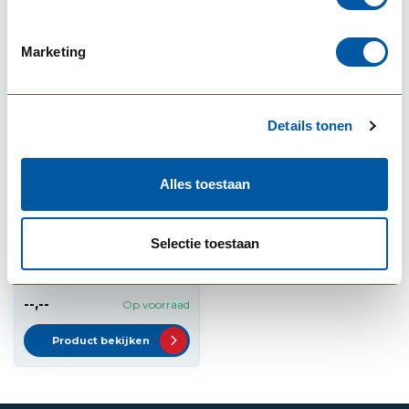
Marketing
Details tonen
Alles toestaan
SCANIA
Dakrek Scania 2/3-
Selectie toestaan
serie
--,--
Op voorraad
Product bekijken