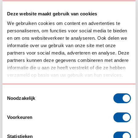
--,--
Backorder
Deze website maakt gebruik van cookies
--,--
Niet op voorraad
Product bekijken
We gebruiken cookies om content en advertenties te
personaliseren, om functies voor social media te bieden
en om ons websiteverkeer te analyseren. Ook delen we
informatie over uw gebruik van onze site met onze
partners voor social media, adverteren en analyse. Deze
partners kunnen deze gegevens combineren met andere
informatie die u aan ze heeft verstrekt of die ze hebben
verzameld op basis van uw gebruik van hun services.
Toestemmingsselectie
SCANIA
SCANIA
Noodzakelijk
Cabinetrap Scania
Cabinetrap Scania
2/3-serie (Staal)
NGR (RVS)
Voorkeuren
--,--
--,--
Op voorraad
Backorder
Statistieken
Product bekijken
Product bekijken