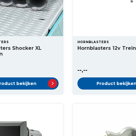
TERS
HORNBLASTERS
ters Shocker XL
Hornblasters 12v Trei
n
--,--
roduct bekijken
Product bekijke