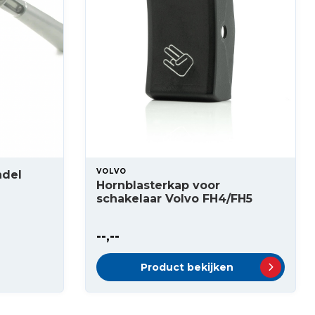
VOLVO
ndel
Hornblasterkap voor
schakelaar Volvo FH4/FH5
--,--
Product bekijken