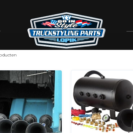
GENS
oducten