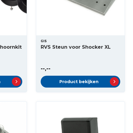
GIS
nhoornkit
RVS Steun voor Shocker XL
--,--
n
Product bekijken