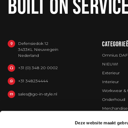
BUILT ON SERVIC
CATEGORIE
Defensiedok 12
3433KL Nieuwegein
Omnius DAF
Nederland
NIEUW!
+31 (0) 348 20 0002
Exterieur
+31 348234444
Interieur
Workwear & 
sales@go-in-style.nl
Onderhoud
Merchandise
Bestelwagen
Deze website maakt gebru
Strands Light