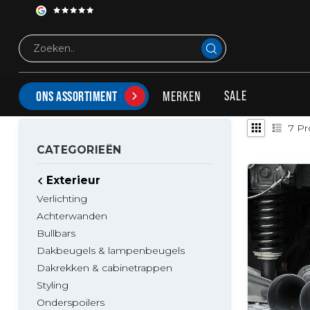
Exterieur
Luchthoorns
Hornblasters
HORNBLASTERS LUCHTHOORNS VOOR VRACHTWA
SALE
MERKEN
ONS ASSORTIMENT
7
Pr
CATEGORIEËN
Exterieur
Verlichting
Achterwanden
Bullbars
Dakbeugels & lampenbeugels
Dakrekken & cabinetrappen
Styling
Onderspoilers