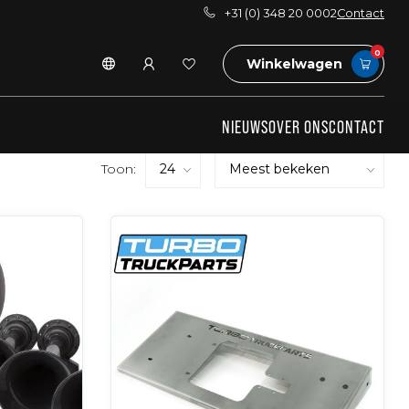
+31 (0) 348 20 0002
Contact
0
Winkelwagen
NIEUWS
OVER ONS
CONTACT
Toon: