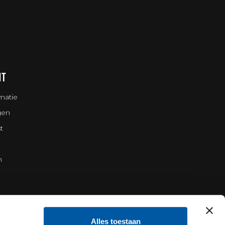
NT
matie
gen
t
n
Alles toestaan