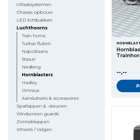
Uitlaatsystemen
Chassis opbouw
LED lichtbakken
Luchthoorns
Train horns
Turkse fluiten
HORNBLAS
Hornblas
Napolitaans
Trainhor
Basuri
Nedking
--,--
Hornblasters
Hadley
P
Omnius
Aansluitsets & accessoires
Spatlappen & -steunen
Windscreen guards
Zonnekleppen
Wheels / Velgen