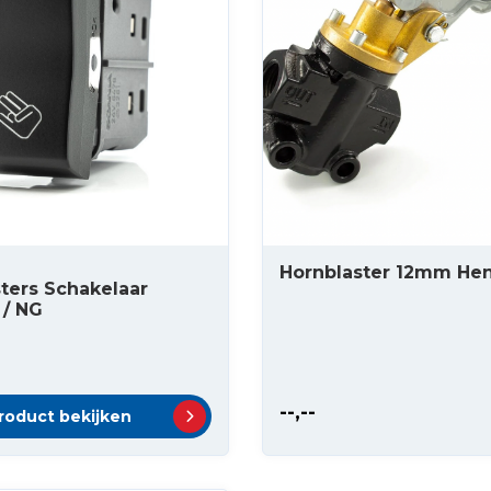
Hornblaster 12mm He
ters Schakelaar
 / NG
--,--
roduct bekijken