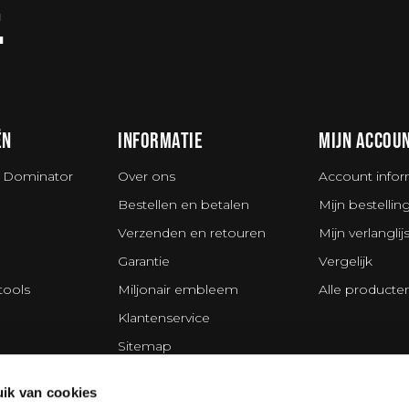
E
ËN
INFORMATIE
MIJN ACCOU
 Dominator
Over ons
Account infor
Bestellen en betalen
Mijn bestellin
Verzenden en retouren
Mijn verlanglijs
Garantie
Vergelijk
tools
Miljonair embleem
Alle producte
Klantenservice
Sitemap
s
Privacy Policy
ik van cookies
ing Division
Disclaimer