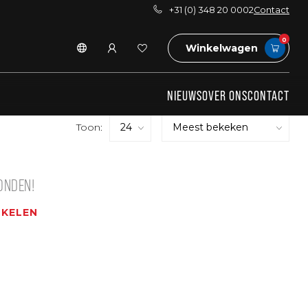
+31 (0) 348 20 0002
Contact
0
Winkelwagen
NIEUWS
OVER ONS
CONTACT
Toon:
ONDEN!
NKELEN