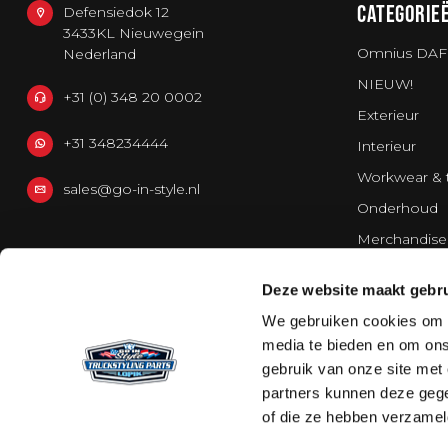
CATEGORIE
Defensiedok 12
3433KL Nieuwegein
Omnius DAF
Nederland
NIEUW!
+31 (0) 348 20 0002
Exterieur
+31 348234444
Interieur
Workwear & 
sales@go-in-style.nl
Onderhoud
Merchandise
Bestelwagen
Deze website maakt gebru
Strands Light
We gebruiken cookies om c
media te bieden en om ons
gebruik van onze site met
partners kunnen deze gege
of die ze hebben verzamel