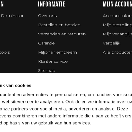
ËN
INFORMATIE
MIJN ACCOU
 Dominator
Over ons
Account infor
Bestellen en betalen
Mijn bestellin
Verzenden en retouren
Mijn verlanglijs
Garantie
Vergelijk
tools
Miljonair embleem
Alle producte
Klantenservice
Sitemap
s
Privacy Policy
ik van cookies
ing Division
Disclaimer
ontent en advertenties te personaliseren, om functies voor soci
Algemene voorwaarden
 websiteverkeer te analyseren. Ook delen we informatie over u
Cookie policy
 onze partners voor social media, adverteren en analyse. Deze
vens combineren met andere informatie die u aan ze heeft vers
d op basis van uw gebruik van hun services.