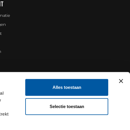
NT
matie
gen
t
n
Alles toestaan
al
w
Selectie toestaan
trekt