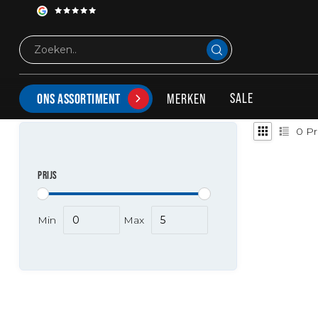
Tags
Crystal Watermelon
PRODUCTEN GETAGD MET CRYSTAL WATERMELON
SALE
MERKEN
ONS ASSORTIMENT
0
Pr
PRIJS
Min
Max