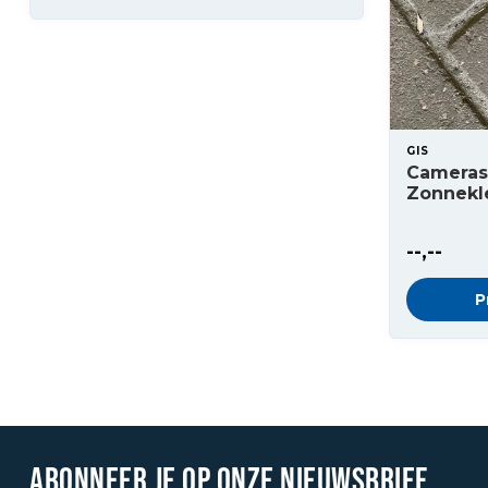
GIS
Cameras
Zonnekl
--,--
P
ABONNEER JE OP ONZE NIEUWSBRIEF