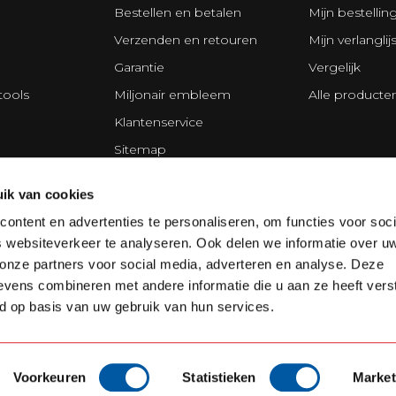
Bestellen en betalen
Mijn bestellin
Verzenden en retouren
Mijn verlanglijs
Garantie
Vergelijk
tools
Miljonair embleem
Alle producte
Klantenservice
Sitemap
s
Privacy Policy
ik van cookies
ing Division
Disclaimer
ontent en advertenties te personaliseren, om functies voor soci
Algemene voorwaarden
 websiteverkeer te analyseren. Ook delen we informatie over u
Cookie policy
 onze partners voor social media, adverteren en analyse. Deze
vens combineren met andere informatie die u aan ze heeft vers
d op basis van uw gebruik van hun services.
Voorkeuren
Statistieken
Market