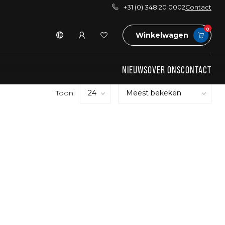
+31 (0) 348 20 0002
Contact
0
Winkelwagen
NIEUWS
OVER ONS
CONTACT
Toon: