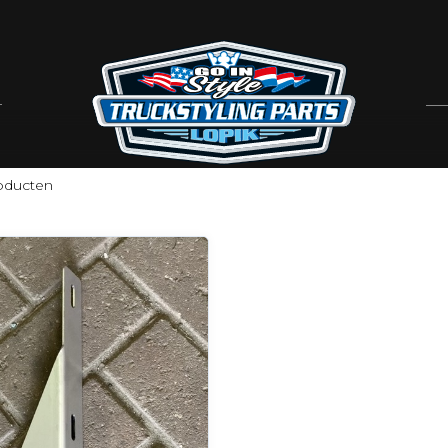
RTS
oducten