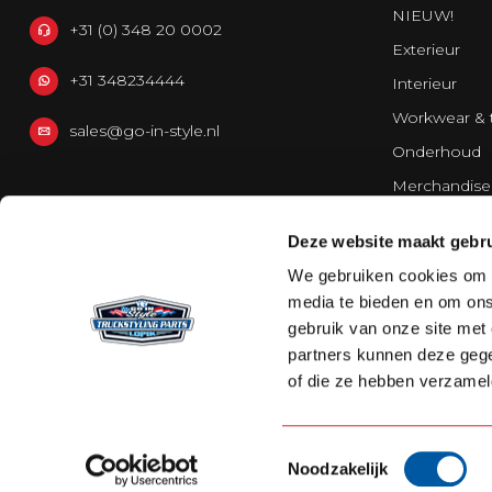
NIEUW!
+31 (0) 348 20 0002
Exterieur
+31 348234444
Interieur
Workwear & 
sales@go-in-style.nl
Onderhoud
Merchandise
Bestelwagen
Deze website maakt gebru
Strands Light
We gebruiken cookies om c
media te bieden en om ons
gebruik van onze site met
partners kunnen deze gege
of die ze hebben verzamel
Toestemmingsselectie
Noodzakelijk