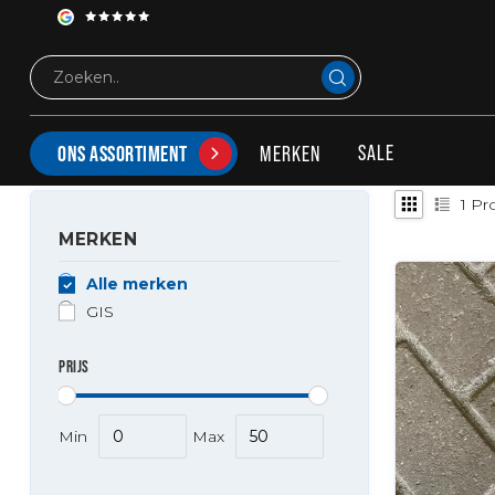
Tags
camerasteun fox parts
PRODUCTEN GETAGD MET CAMERASTEUN FOX PA
SALE
MERKEN
ONS ASSORTIMENT
1
Pr
MERKEN
Alle merken
GIS
PRIJS
Min
Max