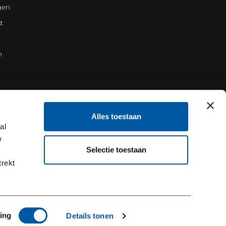
gen
t
n
Alles toestaan
al
w
Selectie toestaan
trekt
ing
Details tonen