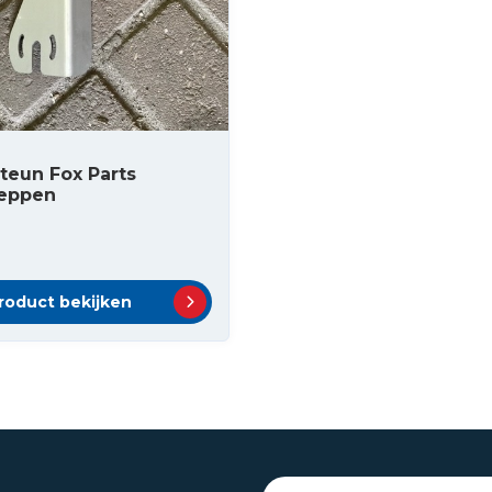
teun Fox Parts
eppen
roduct bekijken