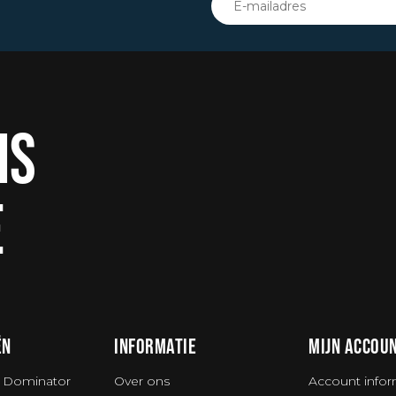
IS
E
ËN
INFORMATIE
MIJN ACCOU
 Dominator
Over ons
Account infor