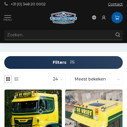
+31 (0) 348 20 0002
Contact
Tags
Bracket KL600
MENU
PRODUCTEN GETAGD MET BRACKET KL600
Filters