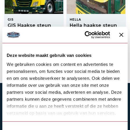
GIS
HELLA
GIS Haakse steun
Hella haakse steun
voor opsteek
KL600 zwaailamp
zwaailamp RVS (set)
--,--
Op voorraad
Deze website maakt gebruik van cookies
--,--
Niet op voorraad
Product bekijken
We gebruiken cookies om content en advertenties te
personaliseren, om functies voor social media te bieden
en om ons websiteverkeer te analyseren. Ook delen we
informatie over uw gebruik van onze site met onze
partners voor social media, adverteren en analyse. Deze
ABONNEER JE OP ONZE NIEUWSBRIEF
partners kunnen deze gegevens combineren met andere
Blijf op de hoogte over onze laatste acties
informatie die u aan ze heeft verstrekt of die ze hebben
verzameld op basis van uw gebruik van hun services.
Toestemmingsselectie