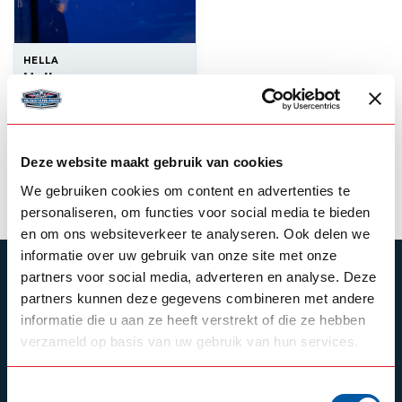
HELLA
Hella
Zijmarkeringslamp
--,--
Op voorraad
Deze website maakt gebruik van cookies
Product bekijken
We gebruiken cookies om content en advertenties te
personaliseren, om functies voor social media te bieden
en om ons websiteverkeer te analyseren. Ook delen we
informatie over uw gebruik van onze site met onze
ABONNEER JE OP ONZE NIEUWSBRIEF
partners voor social media, adverteren en analyse. Deze
partners kunnen deze gegevens combineren met andere
Blijf op de hoogte over onze laatste acties
informatie die u aan ze heeft verstrekt of die ze hebben
verzameld op basis van uw gebruik van hun services.
Toestemmingsselectie
Schrijf je in