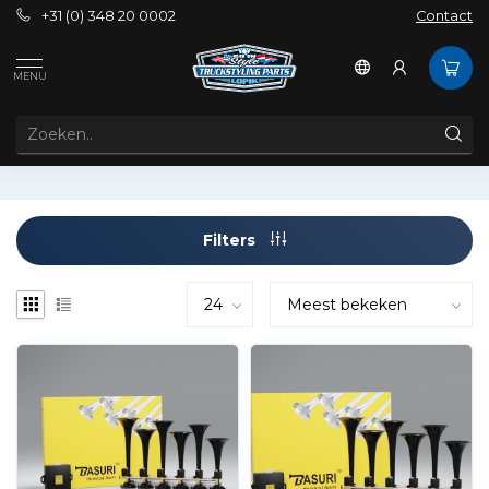
+31 (0) 348 20 0002
Contact
Tags
Basuri Baby Shark Horn
MENU
PRODUCTEN GETAGD MET BASURI BABY SHARK HORN
Filters