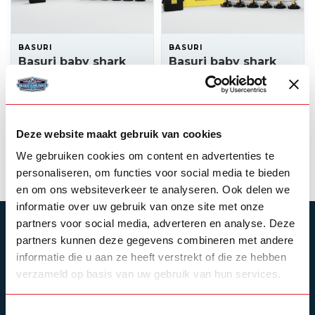
BASURI
BASURI
Basuri baby shark
Basuri baby shark
3.0 airhorn
2.0 airhorn 24v - 19
melodieën
--,--
--,--
Backorder
Op voorraad
Deze website maakt gebruik van cookies
Product bekijken
Product bekijken
We gebruiken cookies om content en advertenties te
personaliseren, om functies voor social media te bieden
en om ons websiteverkeer te analyseren. Ook delen we
informatie over uw gebruik van onze site met onze
partners voor social media, adverteren en analyse. Deze
ABONNEER JE OP ONZE NIEUWSBRIEF
partners kunnen deze gegevens combineren met andere
Blijf op de hoogte over onze laatste acties
informatie die u aan ze heeft verstrekt of die ze hebben
verzameld op basis van uw gebruik van hun services.
Toestemmingsselectie