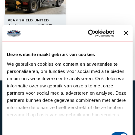
VEAP SHIELD UNITED
Achterwand DAF
XG+
--,--
Backorder
Deze website maakt gebruik van cookies
Product bekijken
We gebruiken cookies om content en advertenties te
personaliseren, om functies voor social media te bieden
en om ons websiteverkeer te analyseren. Ook delen we
informatie over uw gebruik van onze site met onze
ABONNEER JE OP ONZE NIEUWSBRIEF
partners voor social media, adverteren en analyse. Deze
partners kunnen deze gegevens combineren met andere
Blijf op de hoogte over onze laatste acties
informatie die u aan ze heeft verstrekt of die ze hebben
verzameld op basis van uw gebruik van hun services.
Toestemmingsselectie
Schrijf je in