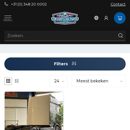
+31 (0) 348 20 0002
Contact
Tags
backplate DAF
MENU
PRODUCTEN GETAGD MET BACKPLATE DAF
Filters