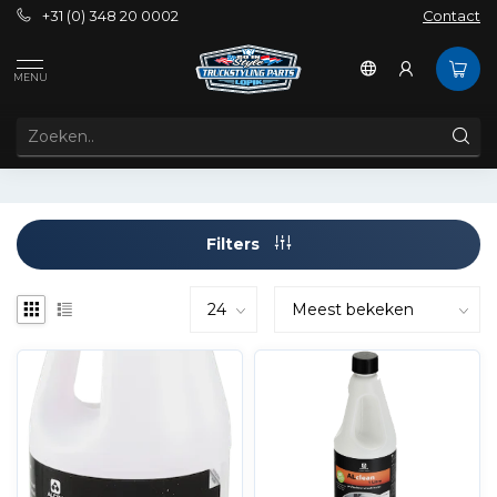
+31 (0) 348 20 0002
Contact
Tags
Alcoa Alclean
MENU
PRODUCTEN GETAGD MET ALCOA ALCLEAN
Filters