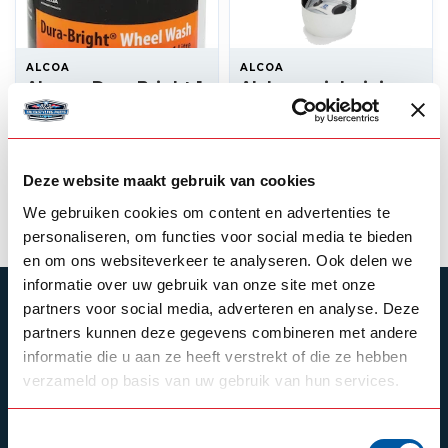
ALCOA
ALCOA
Alcoa – Dura Bright 1
Alclean wielreiniger
Liter
1L
--,--
--,--
Backorder
Op voorraad
Deze website maakt gebruik van cookies
Product bekijken
Product bekijken
We gebruiken cookies om content en advertenties te
personaliseren, om functies voor social media te bieden
en om ons websiteverkeer te analyseren. Ook delen we
informatie over uw gebruik van onze site met onze
ABONNEER JE OP ONZE NIEUWSBRIEF
partners voor social media, adverteren en analyse. Deze
partners kunnen deze gegevens combineren met andere
Blijf op de hoogte over onze laatste acties
informatie die u aan ze heeft verstrekt of die ze hebben
verzameld op basis van uw gebruik van hun services.
Toestemmingsselectie
Schrijf je in