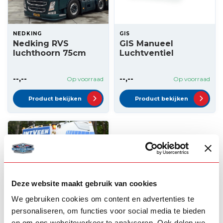
NEDKING
GIS
Nedking RVS
GIS Manueel
luchthoorn 75cm
Luchtventiel
--,--
--,--
Op voorraad
Op voorraad
Product bekijken
Product bekijken
Deze website maakt gebruik van cookies
We gebruiken cookies om content en advertenties te
personaliseren, om functies voor social media te bieden
NEDKING
en om ons websiteverkeer te analyseren. Ook delen we