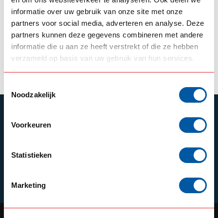
Nedking RVS
informatie over uw gebruik van onze site met onze
luchthoorn 65cm
partners voor social media, adverteren en analyse. Deze
partners kunnen deze gegevens combineren met andere
--,--
Op voorraad
informatie die u aan ze heeft verstrekt of die ze hebben
verzameld op basis van uw gebruik van hun services.
Product bekijken
Toestemmingsselectie
Noodzakelijk
ABONNEER JE OP ONZE NIEUWSBRIEF
Voorkeuren
Blijf op de hoogte over onze laatste acties
Statistieken
Schrijf je in
Marketing