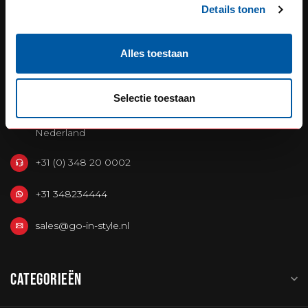
Details tonen
OUR REPUTATION IS BUILT ON
Alles toestaan
SERVICE
Selectie toestaan
Defensiedok 12
3433KL Nieuwegein
Nederland
+31 (0) 348 20 0002
+31 348234444
sales@go-in-style.nl
CATEGORIEËN