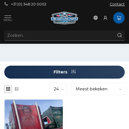
+31 (0) 348 20 0002
Contact
Tags
Achterwand Scania Topline
MENU
PRODUCTEN GETAGD MET ACHTERWAND SCANIA
TOPLINE
Filters