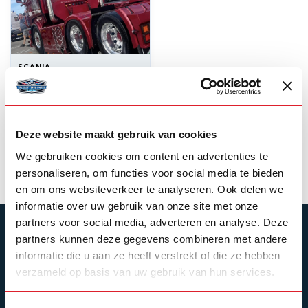
SCANIA
Achterwand voor
Scania Topline
--,--
Backorder
Deze website maakt gebruik van cookies
We gebruiken cookies om content en advertenties te
Product bekijken
personaliseren, om functies voor social media te bieden
en om ons websiteverkeer te analyseren. Ook delen we
informatie over uw gebruik van onze site met onze
partners voor social media, adverteren en analyse. Deze
ABONNEER JE OP ONZE NIEUWSBRIEF
partners kunnen deze gegevens combineren met andere
informatie die u aan ze heeft verstrekt of die ze hebben
Blijf op de hoogte over onze laatste acties
verzameld op basis van uw gebruik van hun services.