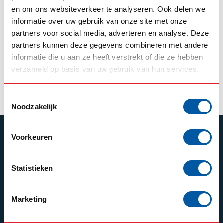
SRI SIGN SOLUTION
en om ons websiteverkeer te analyseren. Ook delen we
LED Lichtbak
informatie over uw gebruik van onze site met onze
140x30x8cm
partners voor social media, adverteren en analyse. Deze
Aeroslim
partners kunnen deze gegevens combineren met andere
informatie die u aan ze heeft verstrekt of die ze hebben
--,--
Op voorraad
verzameld op basis van uw gebruik van hun services.
Product bekijken
Toestemmingsselectie
Noodzakelijk
ABONNEER JE OP ONZE NIEUWSBRIEF
Voorkeuren
Blijf op de hoogte over onze laatste acties
Statistieken
Marketing
Schrijf je in