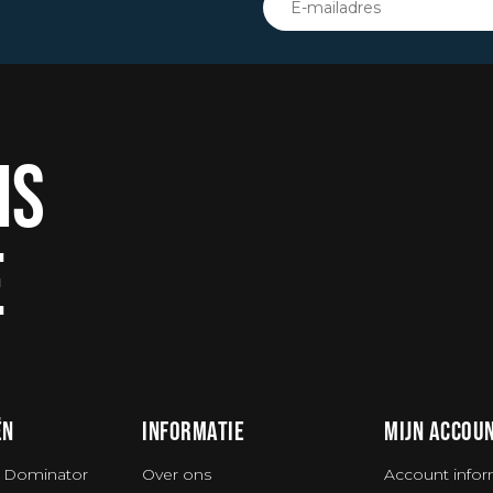
IS
E
ËN
INFORMATIE
MIJN ACCOU
 Dominator
Over ons
Account infor