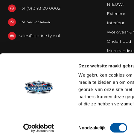
NIEUW!
+31 (0) 348 20 0002
Exterieur
+31 348234444
Interieur
Workwear & 
sales@go-in-style.nl
Onderhoud
Merchandise
Bestelwagen
Deze website maakt gebru
Strands Light
We gebruiken cookies om c
media te bieden en om ons
gebruik van onze site met
partners kunnen deze gege
of die ze hebben verzamel
Toestemmingsselectie
Noodzakelijk