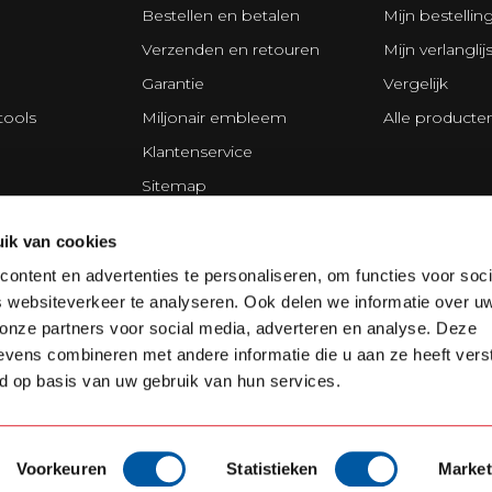
Bestellen en betalen
Mijn bestellin
Verzenden en retouren
Mijn verlanglijs
Garantie
Vergelijk
tools
Miljonair embleem
Alle producte
Klantenservice
Sitemap
s
Privacy Policy
ik van cookies
ing Division
Disclaimer
ontent en advertenties te personaliseren, om functies voor soci
Algemene voorwaarden
 websiteverkeer te analyseren. Ook delen we informatie over u
Cookie policy
 onze partners voor social media, adverteren en analyse. Deze
vens combineren met andere informatie die u aan ze heeft vers
d op basis van uw gebruik van hun services.
Voorkeuren
Statistieken
Market