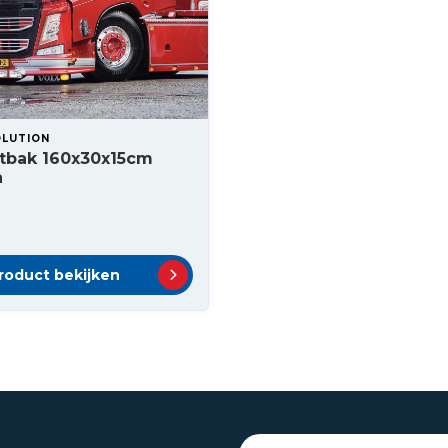
OLUTION
htbak 160x30x15cm
n
roduct bekijken