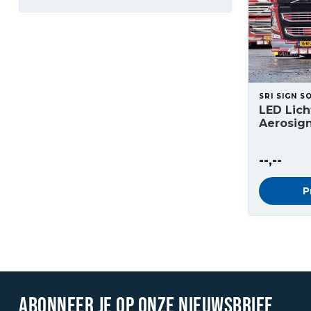
SRI SIGN S
LED Lic
Aerosig
--,--
P
ABONNEER JE OP ONZE NIEUWSBRIEF