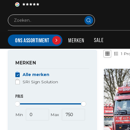
Tags
160cm lichtbak
PRODUCTEN GETAGD MET 160CM LICHTBAK
SALE
MERKEN
ONS ASSORTIMENT
1
Pr
MERKEN
Alle merken
SRI Sign Solution
PRIJS
Min
Max