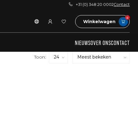
+31 (0) 348 20 0002
Contact
0
Winkelwagen
NIEUWS
OVER ONS
CONTACT
Toon: