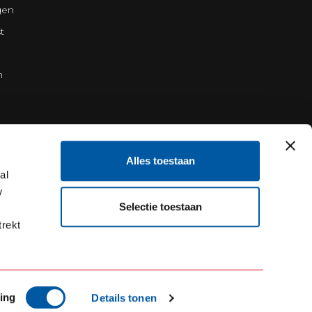
gen
t
n
Alles toestaan
al
w
Selectie toestaan
trekt
ing
Details tonen