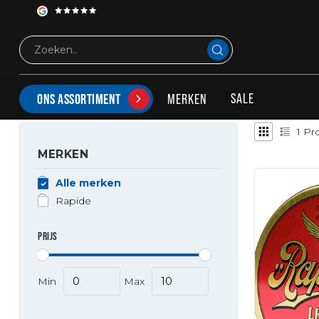
Tags
150ml Rapide
PRODUCTEN GETAGD MET 150ML RAPIDE
SALE
MERKEN
ONS ASSORTIMENT
1
Pr
MERKEN
Alle merken
Rapide
PRIJS
Min
Max