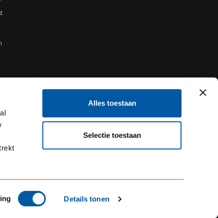
t
n
Alles toestaan
al
w
Selectie toestaan
trekt
ing
Details tonen