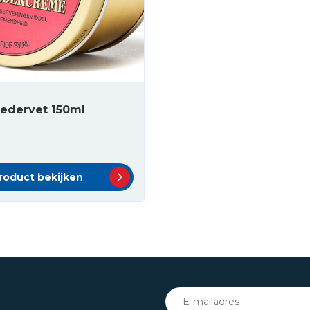
Ledervet 150ml
roduct bekijken