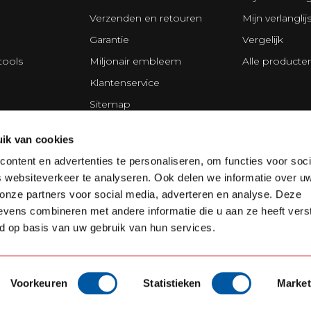
Verzenden en retouren
Mijn verlanglijs
Garantie
Vergelijk
tools
Miljonair embleem
Alle producte
Klantenservice
Sitemap
s
Privacy Policy
ik van cookies
ing Division
Disclaimer
ontent en advertenties te personaliseren, om functies voor soci
Algemene voorwaarden
 websiteverkeer te analyseren. Ook delen we informatie over u
Cookie policy
 onze partners voor social media, adverteren en analyse. Deze
vens combineren met andere informatie die u aan ze heeft vers
d op basis van uw gebruik van hun services.
Voorkeuren
Statistieken
Market