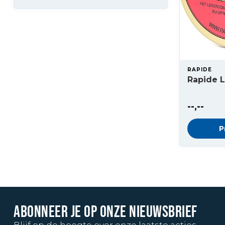
RAPIDE
Rapide 
--,--
P
ABONNEER JE OP ONZE NIEUWSBRIEF