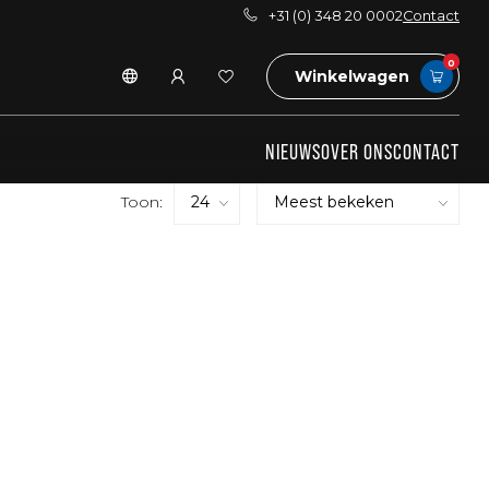
+31 (0) 348 20 0002
Contact
0
Winkelwagen
NIEUWS
OVER ONS
CONTACT
Toon: