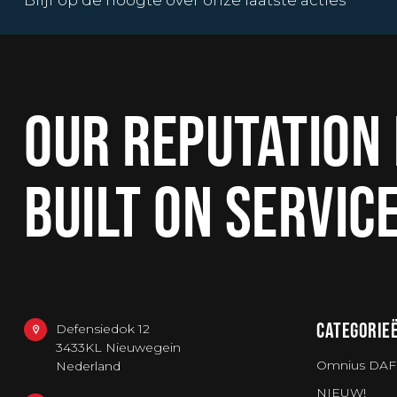
Blijf op de hoogte over onze laatste acties
OUR REPUTATION 
BUILT ON SERVIC
CATEGORIE
Defensiedok 12
3433KL Nieuwegein
Omnius DAF
Nederland
NIEUW!