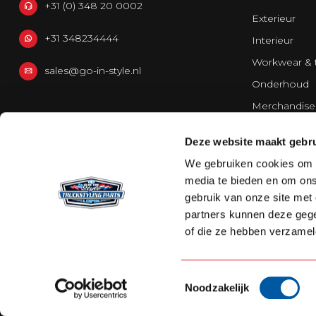
+31 (0) 348 20 0002
Exterieur
+31 348234444
Interieur
Workwear & 
sales@go-in-style.nl
Onderhoud
Merchandise
Bestelwagen
Deze website maakt gebru
Strands Light
We gebruiken cookies om c
media te bieden en om ons
gebruik van onze site met
partners kunnen deze gege
of die ze hebben verzamel
Toestemmingsselectie
Noodzakelijk