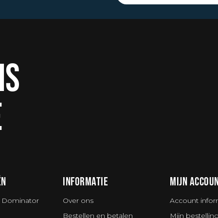
IS
E
ËN
INFORMATIE
MIJN ACCOU
 Dominator
Over ons
Account infor
Bestellen en betalen
Mijn bestellin