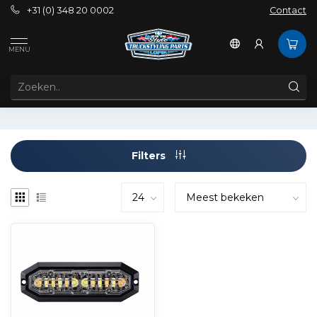
+31 (0) 348 20 0002
Contact
Tags
12-LED
MENU
PRODUCTEN GETAGD MET 12-LED
Filters