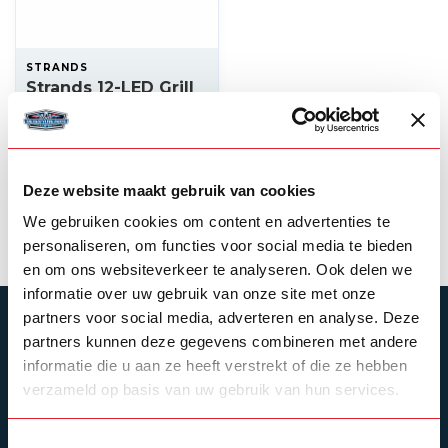
STRANDS
Strands 12-LED Grill
flitser oranje/wit 12-
24v
--,--
Op voorraad
Deze website maakt gebruik van cookies
Product bekijken
We gebruiken cookies om content en advertenties te
personaliseren, om functies voor social media te bieden
en om ons websiteverkeer te analyseren. Ook delen we
informatie over uw gebruik van onze site met onze
partners voor social media, adverteren en analyse. Deze
ABONNEER JE OP ONZE NIEUWSBRIEF
partners kunnen deze gegevens combineren met andere
Blijf op de hoogte over onze laatste acties
informatie die u aan ze heeft verstrekt of die ze hebben
verzameld op basis van uw gebruik van hun services.
Toestemmingsselectie