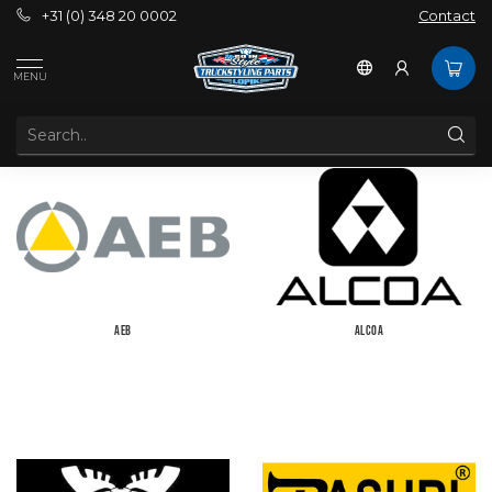
+31 (0) 348 20 0002
Contact
Brands
MENU
BRANDS
AEB
ALCOA