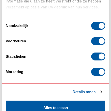
informatie die u aan ze heeft verstrekt of die ze hebben
NATHAN AIRCHIME
NEDKING
verzameld op basis van uw gebruik van hun services.
Toestemmingsselectie
Noodzakelijk
Voorkeuren
Statistieken
NO TOUCH
OMNIUS
Marketing
Details tonen
Alles toestaan