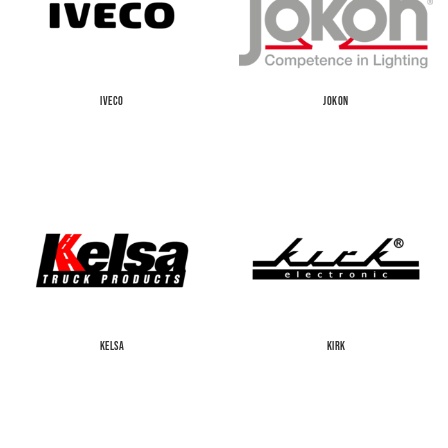
IVECO
JOKON
KELSA
KIRK