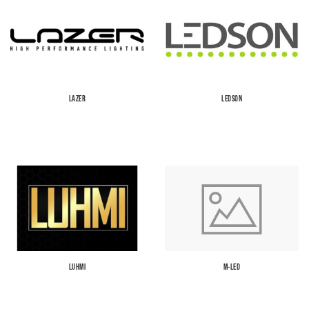
LAZER
LEDSON
LUHMI
M-LED