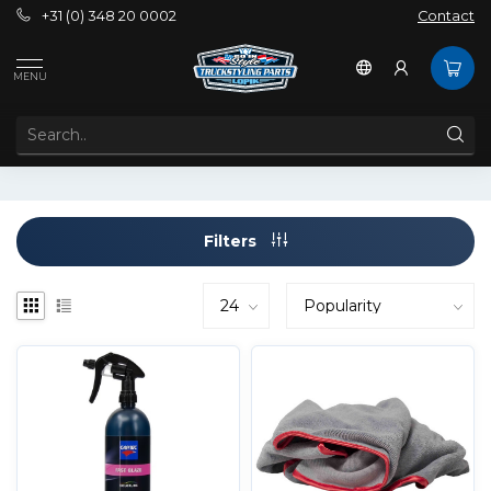
+31 (0) 348 20 0002
Contact
Brands
Cartec
MENU
CARTEC
Filters