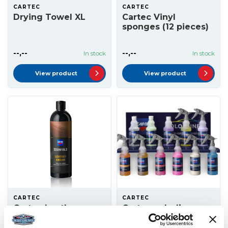
CARTEC
CARTEC
Drying Towel XL
Cartec Vinyl
sponges (12 pieces)
--,--
--,--
In stock
In stock
View product
View product
CARTEC
CARTEC
Cartec Leather
Cartec colorline
Cream 500ml
starter pack