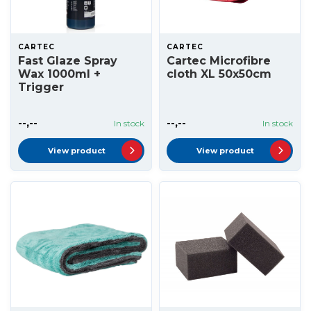
CARTEC
CARTEC
Fast Glaze Spray
Cartec Microfibre
Wax 1000ml +
cloth XL 50x50cm
Trigger
--,--
--,--
In stock
In stock
View product
View product