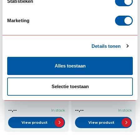
Statistieken
View product
View product
Marketing
Details tonen
Alles toestaan
CARTEC
CARTEC
Selectie toestaan
Luxury washing
Cartec Interior
bucket 20L
Touch 500ml
--,--
--,--
In stock
In stock
View product
View product