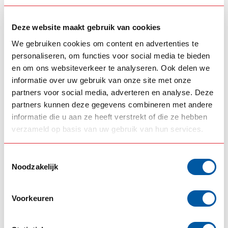
--,--
--,--
In stock
In stock
Deze website maakt gebruik van cookies
View product
View product
We gebruiken cookies om content en advertenties te
personaliseren, om functies voor social media te bieden
en om ons websiteverkeer te analyseren. Ook delen we
informatie over uw gebruik van onze site met onze
partners voor social media, adverteren en analyse. Deze
partners kunnen deze gegevens combineren met andere
informatie die u aan ze heeft verstrekt of die ze hebben
verzameld op basis van uw gebruik van hun services.
Toestemmingsselectie
CARTEC
CARTEC
Noodzakelijk
Cartec Fast glaze
Microfibre Cleaning
Microfibre Cleaning
Cloth
Cloth
Voorkeuren
--,--
--,--
In stock
In stock