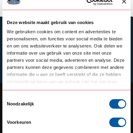
Deze website maakt gebruik van cookies
SUBSCRIBE TO OUR NEWSLETTER
We gebruiken cookies om content en advertenties te
Stay up to date with our latest offers
personaliseren, om functies voor social media te bieden
en om ons websiteverkeer te analyseren. Ook delen we
informatie over uw gebruik van onze site met onze
partners voor social media, adverteren en analyse. Deze
partners kunnen deze gegevens combineren met andere
Schrijf je in
informatie die u aan ze heeft verstrekt of die ze hebben
verzameld op basis van uw gebruik van hun services.
Toestemmingsselectie
Noodzakelijk
OUR REPUTATION IS BUILT ON
SERVICE
Voorkeuren