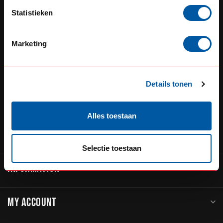
Defensiedok 12
Statistieken
3433KL Nieuwegein
The Netherlands
Marketing
+31 (0) 348 20 0002
+31 348234444
Details tonen
sales@go-in-style.nl
Alles toestaan
CATEGORIES
Selectie toestaan
INFORMATION
MY ACCOUNT