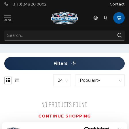
+31 (0) 348 20 0002
Contact
Brands
Briod
MENU
BRIOD
Filters
NO PRODUCTS FOUND
CONTINUE SHOPPING