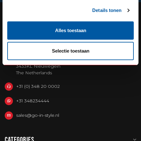
Details tonen
OUR REPUTATION IS BUILT ON
Alles toestaan
SERVICE
Selectie toestaan
Defensiedok 12
3433KL Nieuwegein
The Netherlands
+31 (0) 348 20 0002
+31 348234444
sales@go-in-style.nl
CATEGORIES