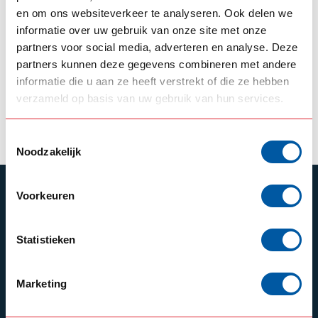
MERCEDES
MERCEDES
en om ons websiteverkeer te analyseren. Ook delen we
Mercedes Actros
MB Sprinter
informatie over uw gebruik van onze site met onze
Position Marker
drivinglight
partners voor social media, adverteren en analyse. Deze
Amber
switchable
partners kunnen deze gegevens combineren met andere
informatie die u aan ze heeft verstrekt of die ze hebben
--,--
--,--
In stock
In stock
verzameld op basis van uw gebruik van hun services.
View product
View product
Toestemmingsselectie
Noodzakelijk
SUBSCRIBE TO OUR NEWSLETTER
Voorkeuren
Stay up to date with our latest offers
Statistieken
Marketing
Schrijf je in