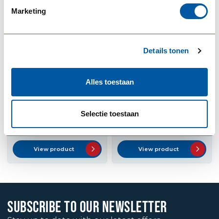
Marketing
Details tonen
Alles toestaan
ROKA
ROKA
Roka LED spotlight
Roka BA15s LED bulb
(various colours)
Selectie toestaan
--,--
--,--
In stock
In stock
View product
View product
SUBSCRIBE TO OUR NEWSLETTER