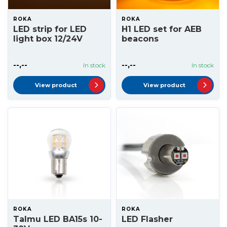
ROKA
ROKA
LED strip for LED
H1 LED set for AEB
light box 12/24V
beacons
--,--
--,--
In stock
In stock
View product
View product
ROKA
ROKA
Talmu LED BA15s 10-
LED Flasher