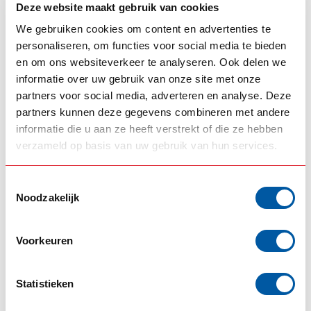
View product
View product
Deze website maakt gebruik van cookies
We gebruiken cookies om content en advertenties te
personaliseren, om functies voor social media te bieden
en om ons websiteverkeer te analyseren. Ook delen we
informatie over uw gebruik van onze site met onze
partners voor social media, adverteren en analyse. Deze
partners kunnen deze gegevens combineren met andere
informatie die u aan ze heeft verstrekt of die ze hebben
verzameld op basis van uw gebruik van hun services.
ROKA
ROKA
Toestemmingsselectie
Tube lamp set 5w
Scania NG switch
Noodzakelijk
panel
--,--
--,--
In stock
In stock
Voorkeuren
View product
View product
Statistieken