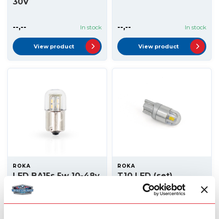
30V
--,--
--,--
In stock
In stock
View product
View product
ROKA
ROKA
LED BA15s 5w 10-48v
T10 LED (set)
--,--
--,--
In stock
In stock