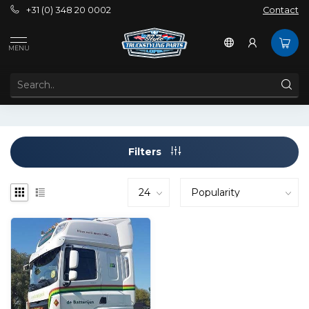
+31 (0) 348 20 0002
Contact
Tags
Daf onderlip
MENU
PRODUCTS TAGGED WITH DAF ONDERLIP
Filters