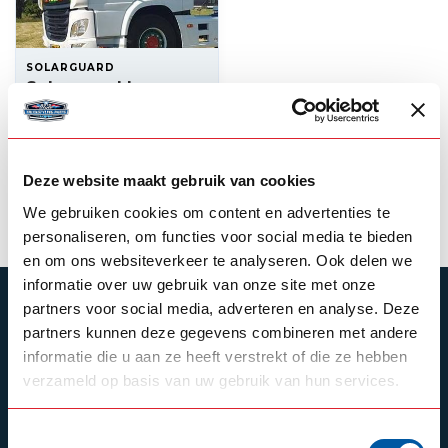
SOLARGUARD
Solarguard bumper
spoiler DAF CF
--,--
In stock
Deze website maakt gebruik van cookies
View product
We gebruiken cookies om content en advertenties te
personaliseren, om functies voor social media te bieden
en om ons websiteverkeer te analyseren. Ook delen we
informatie over uw gebruik van onze site met onze
SUBSCRIBE TO OUR NEWSLETTER
partners voor social media, adverteren en analyse. Deze
partners kunnen deze gegevens combineren met andere
Stay up to date with our latest offers
informatie die u aan ze heeft verstrekt of die ze hebben
verzameld op basis van uw gebruik van hun services.
Toestemmingsselectie
Schrijf je in