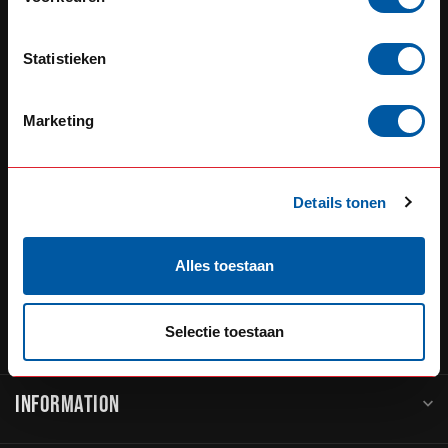
SERVICE
Statistieken
Defensiedok 12
3433KL Nieuwegein
Marketing
The Netherlands
+31 (0) 348 20 0002
Details tonen
+31 348234444
sales@go-in-style.nl
Alles toestaan
CATEGORIES
Selectie toestaan
INFORMATION