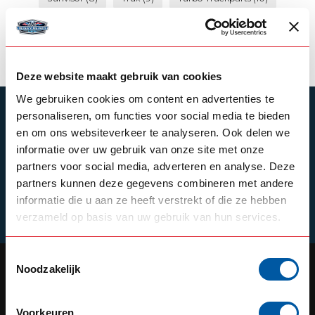
VEPRO
(7)
Volvo
(13)
Volvo FH4
(7)
Werklamp
(8)
Zonneklep
(10)
gisholland
(10)
Deze website maakt gebruik van cookies
We gebruiken cookies om content en advertenties te
SUBSCRIBE TO OUR NEWSLETTER
personaliseren, om functies voor social media te bieden
en om ons websiteverkeer te analyseren. Ook delen we
Stay up to date with our latest offers
informatie over uw gebruik van onze site met onze
partners voor social media, adverteren en analyse. Deze
partners kunnen deze gegevens combineren met andere
informatie die u aan ze heeft verstrekt of die ze hebben
Schrijf je in
verzameld op basis van uw gebruik van hun services.
Toestemmingsselectie
Noodzakelijk
OUR REPUTATION IS BUILT ON
Voorkeuren