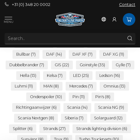
+31 (0) 348 20 0002
Contact
Tags
MENU
TAGS
Achterlichten
(9)
Amglos
(7)
Breedtelamp
(8)
Bullbar
(7)
DAF
(14)
DAF XF
(7)
DAF XG
(11)
Dubbelbrander
(7)
GIS
(22)
Goinstyle
(35)
Gylle
(7)
Hella
(13)
Kelsa
(7)
LED
(25)
Ledson
(16)
Luhmi
(11)
MAN
(8)
Mercedes
(7)
Omnius
(13)
Onderspoiler
(10)
Pin
(11)
Pin's
(8)
Richtingaanwijzer
(6)
Scania
(14)
Scania NG
(9)
Scania Nextgen
(8)
Siberia
(7)
Solarguard
(12)
Splitter
(6)
Strands
(27)
Strands lighting division
(6)
Sunvisor
(8)
Trux
(9)
Turbo Truckparts
(10)