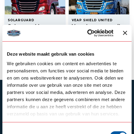
SOLARGUARD
VEAP SHIELD UNITED
Solarguard bumper
Veap bumper spoiler
spoiler DAF XF
Daf XF
--,--
--,--
In stock
In stock
Deze website maakt gebruik van cookies
View product
View product
We gebruiken cookies om content en advertenties te
personaliseren, om functies voor social media te bieden
en om ons websiteverkeer te analyseren. Ook delen we
informatie over uw gebruik van onze site met onze
SUBSCRIBE TO OUR NEWSLETTER
partners voor social media, adverteren en analyse. Deze
partners kunnen deze gegevens combineren met andere
Stay up to date with our latest offers
informatie die u aan ze heeft verstrekt of die ze hebben
verzameld op basis van uw gebruik van hun services.
Toestemmingsselectie
Schrijf je in