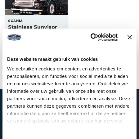
SCANIA
Stainless Sunvisor
Scania 4-serie / R-
serie
--,--
In stock
Deze website maakt gebruik van cookies
View product
We gebruiken cookies om content en advertenties te
personaliseren, om functies voor social media te bieden
en om ons websiteverkeer te analyseren. Ook delen we
informatie over uw gebruik van onze site met onze
partners voor social media, adverteren en analyse. Deze
SUBSCRIBE TO OUR NEWSLETTER
partners kunnen deze gegevens combineren met andere
Stay up to date with our latest offers
informatie die u aan ze heeft verstrekt of die ze hebben
verzameld op basis van uw gebruik van hun services.
Toestemmingsselectie