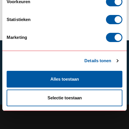
Voorkeuren
--,--
In stock
Statistieken
View product
Marketing
SUBSCRIBE TO OUR NEWSLETTER
Details tonen
Stay up to date with our latest offers
Alles toestaan
Schrijf je in
Selectie toestaan