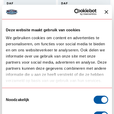
DAF
DAF
Daf switchcover for
Daf switch cover for
Talmu light
pop lighting
--,--
--,--
In stock
In stock
Deze website maakt gebruik van cookies
View product
View product
We gebruiken cookies om content en advertenties te
personaliseren, om functies voor social media te bieden
en om ons websiteverkeer te analyseren. Ook delen we
informatie over uw gebruik van onze site met onze
partners voor social media, adverteren en analyse. Deze
partners kunnen deze gegevens combineren met andere
informatie die u aan ze heeft verstrekt of die ze hebben
verzameld op basis van uw gebruik van hun services.
Toestemmingsselectie
DAF
Noodzakelijk
Daf switchcover for
Gylle markerlights