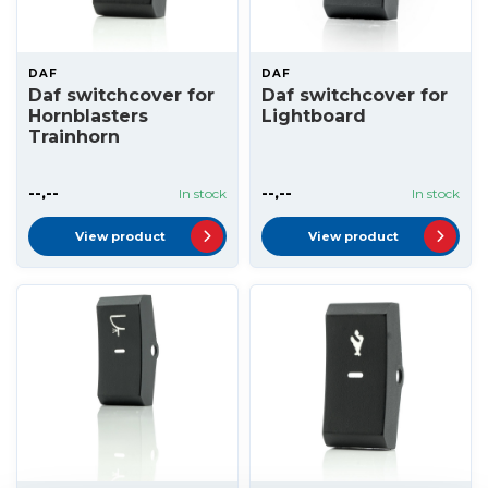
DAF
DAF
Daf switchcover for
Daf switchcover for
Hornblasters
Lightboard
Trainhorn
--,--
--,--
In stock
In stock
View product
View product