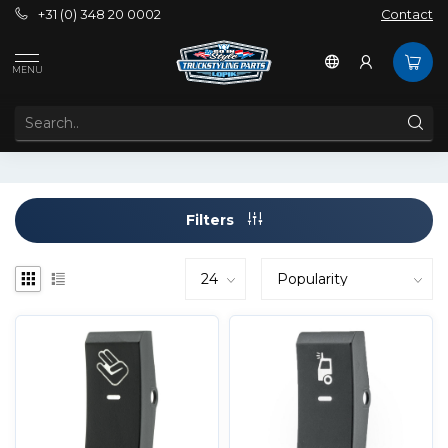
+31 (0) 348 20 0002
Contact
Tags
Custom Daf trucks
MENU
PRODUCTS TAGGED WITH CUSTOM DAF TRUCKS
Filters