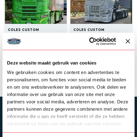
COLES CUSTOM
COLES CUSTOM
Coles Custom
Coles Custom Lower
Windscreenguard
Windscreenguard
Scania NextGen
NextGen
Deze website maakt gebruik van cookies
--,--
In stock
We gebruiken cookies om content en advertenties te
--,--
Out of stock
View product
personaliseren, om functies voor social media te bieden
en om ons websiteverkeer te analyseren. Ook delen we
informatie over uw gebruik van onze site met onze
partners voor social media, adverteren en analyse. Deze
SUBSCRIBE TO OUR NEWSLETTER
partners kunnen deze gegevens combineren met andere
informatie die u aan ze heeft verstrekt of die ze hebben
Stay up to date with our latest offers
verzameld op basis van uw gebruik van hun services.