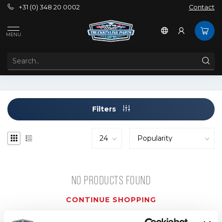
+31 (0) 348 20 0002
Contact
Tags
Clean wheels is +1
MENU
PRODUCTS TAGGED WITH CLEAN WHEELS IS +1
Filters
NO PRODUCTS FOUND
CONTINUE SHOPPING