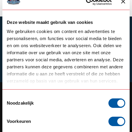
Deze website maakt gebruik van cookies
SUBSCRIBE TO OUR NEWSLETTER
We gebruiken cookies om content en advertenties te
Stay up to date with our latest offers
personaliseren, om functies voor social media te bieden
en om ons websiteverkeer te analyseren. Ook delen we
informatie over uw gebruik van onze site met onze
partners voor social media, adverteren en analyse. Deze
partners kunnen deze gegevens combineren met andere
Schrijf je in
informatie die u aan ze heeft verstrekt of die ze hebben
verzameld op basis van uw gebruik van hun services.
Toestemmingsselectie
Noodzakelijk
OUR REPUTATION IS BUILT ON
SERVICE
Voorkeuren