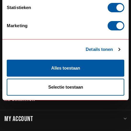
Defensiedok 12
Statistieken
3433KL Nieuwegein
The Netherlands
Marketing
+31 (0) 348 20 0002
+31 348234444
Details tonen
sales@go-in-style.nl
Alles toestaan
CATEGORIES
Selectie toestaan
INFORMATION
MY ACCOUNT