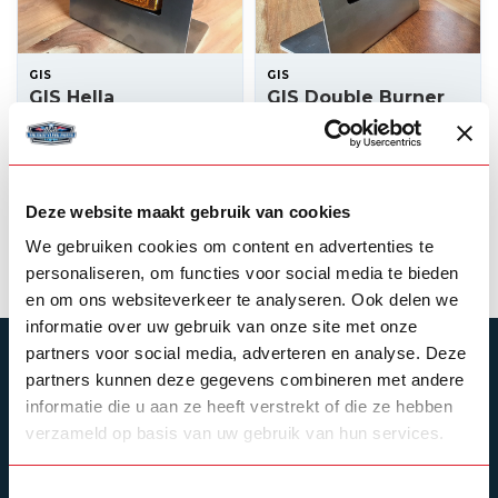
GIS
GIS
GIS Hella
GIS Double Burner
Sidemarker light
Mounting Frame
Mounting frame
--,--
--,--
In stock
In stock
Deze website maakt gebruik van cookies
View product
View product
We gebruiken cookies om content en advertenties te
personaliseren, om functies voor social media te bieden
en om ons websiteverkeer te analyseren. Ook delen we
informatie over uw gebruik van onze site met onze
partners voor social media, adverteren en analyse. Deze
SUBSCRIBE TO OUR NEWSLETTER
partners kunnen deze gegevens combineren met andere
Stay up to date with our latest offers
informatie die u aan ze heeft verstrekt of die ze hebben
verzameld op basis van uw gebruik van hun services.
Toestemmingsselectie