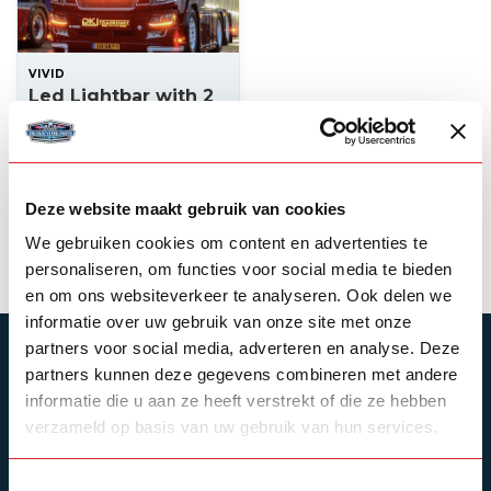
VIVID
Led Lightbar with 2
colour Strobe
function
--,--
In stock
Deze website maakt gebruik van cookies
View product
We gebruiken cookies om content en advertenties te
personaliseren, om functies voor social media te bieden
en om ons websiteverkeer te analyseren. Ook delen we
informatie over uw gebruik van onze site met onze
partners voor social media, adverteren en analyse. Deze
SUBSCRIBE TO OUR NEWSLETTER
partners kunnen deze gegevens combineren met andere
Stay up to date with our latest offers
informatie die u aan ze heeft verstrekt of die ze hebben
verzameld op basis van uw gebruik van hun services.
Toestemmingsselectie