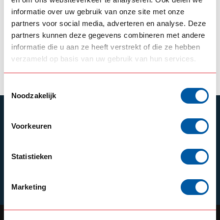
Cabin stairs Scania
informatie over uw gebruik van onze site met onze
NGR (Stainless steel)
partners voor social media, adverteren en analyse. Deze
partners kunnen deze gegevens combineren met andere
--,--
Backorder
informatie die u aan ze heeft verstrekt of die ze hebben
verzameld op basis van uw gebruik van hun services.
View product
Toestemmingsselectie
Noodzakelijk
SUBSCRIBE TO OUR NEWSLETTER
Voorkeuren
Stay up to date with our latest offers
Statistieken
Schrijf je in
Marketing