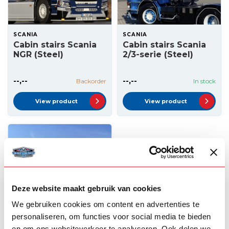
SCANIA
SCANIA
Cabin stairs Scania
Cabin stairs Scania
NGR (Steel)
2/3-serie (Steel)
--,--
--,--
Backorder
In stock
View product
View product
Deze website maakt gebruik van cookies
We gebruiken cookies om content en advertenties te
personaliseren, om functies voor social media te bieden
SCANIA
en om ons websiteverkeer te analyseren. Ook delen we