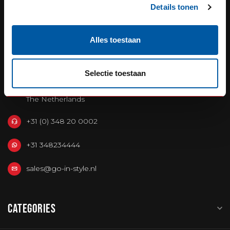
Details tonen
OUR REPUTATION IS BUILT ON
Alles toestaan
SERVICE
Selectie toestaan
Defensiedok 12
3433KL Nieuwegein
The Netherlands
+31 (0) 348 20 0002
+31 348234444
sales@go-in-style.nl
CATEGORIES