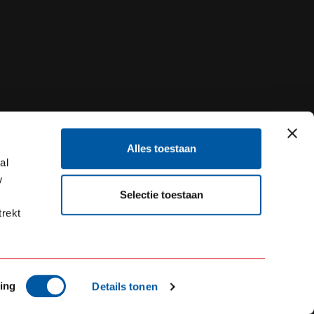
Alles toestaan
al
w
Selectie toestaan
trekt
ing
Details tonen