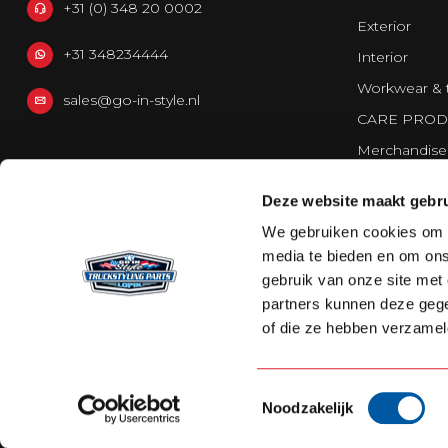
+31 (0) 348 20 0002
Exterior
+31 348234444
Interior
Workwear & 
sales@go-in-style.nl
CARE PROD
Merchandise
Vans
Deze website maakt gebru
Strands Light
We gebruiken cookies om c
media te bieden en om ons
gebruik van onze site met
partners kunnen deze gege
of die ze hebben verzamel
Toestemmingsselectie
Noodzakelijk