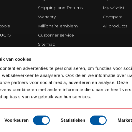
Shipping and Returns
My wishlist
Warranty
Compare
tools
Millionaire emblem
All products
UCTS
Customer service
Sitemap
Privacy statement
ik van cookies
ing Division
Disclaimer
ontent en advertenties te personaliseren, om functies voor soci
Terms and Conditions
 websiteverkeer te analyseren. Ook delen we informatie over u
Cookie policy
 onze partners voor social media, adverteren en analyse. Deze
vens combineren met andere informatie die u aan ze heeft vers
d op basis van uw gebruik van hun services.
Voorkeuren
Statistieken
Market