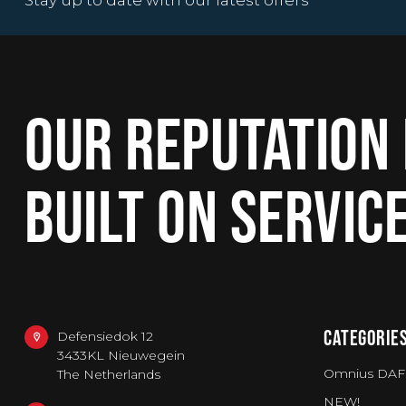
Stay up to date with our latest offers
OUR REPUTATION 
BUILT ON SERVIC
CATEGORIE
Defensiedok 12
3433KL Nieuwegein
Omnius DAF
The Netherlands
NEW!