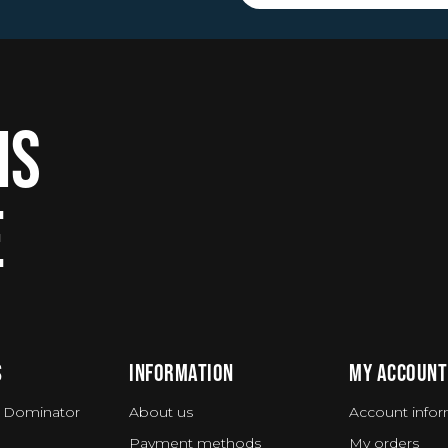
IS
E
S
INFORMATION
MY ACCOUNT
 Dominator
About us
Account infor
Payment methods
My orders