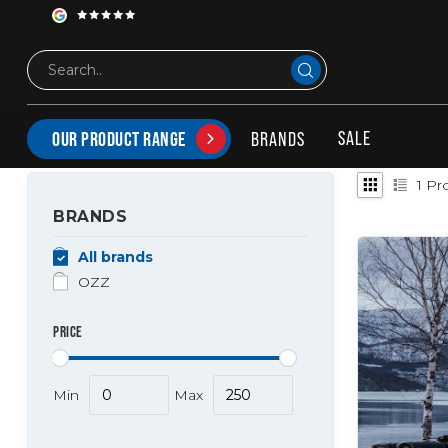
Tags
Briod OZZ
PRODUCTS TAGGED WITH BRIOD OZZ
SALE
BRANDS
OUR PRODUCT RANGE
1
Pro
BRANDS
All brands
OZZ
PRICE
Min
Max