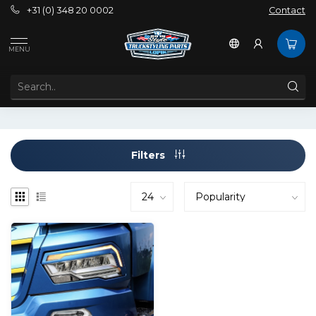
+31 (0) 348 20 0002
Contact
Tags
Booskijkers XG
MENU
PRODUCTS TAGGED WITH BOOSKIJKERS XG
Filters