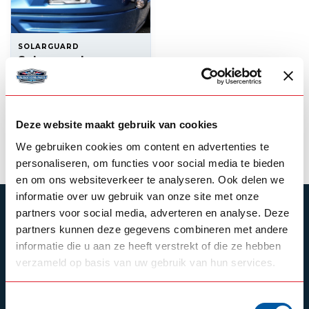
SOLARGUARD
Solarguard
Eyebrows DAF NGD
--,--
In stock
Deze website maakt gebruik van cookies
View product
We gebruiken cookies om content en advertenties te
personaliseren, om functies voor social media te bieden
en om ons websiteverkeer te analyseren. Ook delen we
informatie over uw gebruik van onze site met onze
SUBSCRIBE TO OUR NEWSLETTER
partners voor social media, adverteren en analyse. Deze
partners kunnen deze gegevens combineren met andere
Stay up to date with our latest offers
informatie die u aan ze heeft verstrekt of die ze hebben
verzameld op basis van uw gebruik van hun services.
Toestemmingsselectie
Schrijf je in