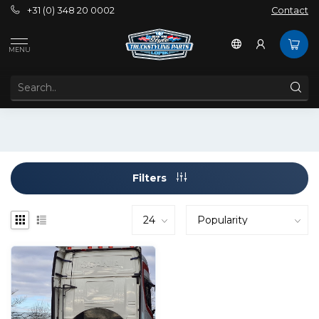
+31 (0) 348 20 0002
Contact
Tags
Bloklampen onder spoiler
MENU
PRODUCTS TAGGED WITH BLOKLAMPEN ONDER
SPOILER
Filters