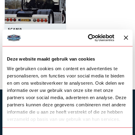
SCANIA
Lightbar roofspoiler
Scania Nextgen
--,--
Backorder
Deze website maakt gebruik van cookies
We gebruiken cookies om content en advertenties te
View product
personaliseren, om functies voor social media te bieden
en om ons websiteverkeer te analyseren. Ook delen we
informatie over uw gebruik van onze site met onze
partners voor social media, adverteren en analyse. Deze
SUBSCRIBE TO OUR NEWSLETTER
partners kunnen deze gegevens combineren met andere
informatie die u aan ze heeft verstrekt of die ze hebben
Stay up to date with our latest offers
verzameld op basis van uw gebruik van hun services.