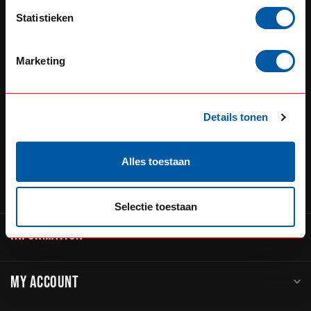
Defensiedok 12
Statistieken
3433KL Nieuwegein
The Netherlands
Marketing
+31 (0) 348 20 0002
+31 348234444
Details tonen
sales@go-in-style.nl
Alles toestaan
CATEGORIES
Selectie toestaan
INFORMATION
MY ACCOUNT