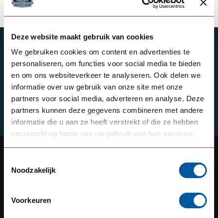
Deze website maakt gebruik van cookies
SUBSCRIBE TO OUR NEWSLETTER
We gebruiken cookies om content en advertenties te
Stay up to date with our latest offers
personaliseren, om functies voor social media te bieden
en om ons websiteverkeer te analyseren. Ook delen we
informatie over uw gebruik van onze site met onze
partners voor social media, adverteren en analyse. Deze
partners kunnen deze gegevens combineren met andere
Schrijf je in
informatie die u aan ze heeft verstrekt of die ze hebben
verzameld op basis van uw gebruik van hun services.
Toestemmingsselectie
Noodzakelijk
OUR REPUTATION IS BUILT ON
SERVICE
Voorkeuren