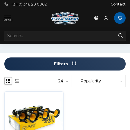
+31 (0) 348 20 0002
Contact
Tags
BBSH4.0
MENU
PRODUCTS TAGGED WITH BBSH4.0
Filters