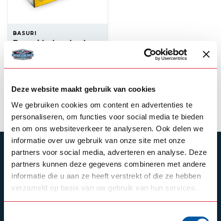
BASURI
Basuri baby shark
4.0 airhorn
--,--
In stock
Deze website maakt gebruik van cookies
View product
We gebruiken cookies om content en advertenties te
personaliseren, om functies voor social media te bieden
en om ons websiteverkeer te analyseren. Ook delen we
informatie over uw gebruik van onze site met onze
SUBSCRIBE TO OUR NEWSLETTER
partners voor social media, adverteren en analyse. Deze
partners kunnen deze gegevens combineren met andere
Stay up to date with our latest offers
informatie die u aan ze heeft verstrekt of die ze hebben
verzameld op basis van uw gebruik van hun services.
Toestemmingsselectie
Schrijf je in