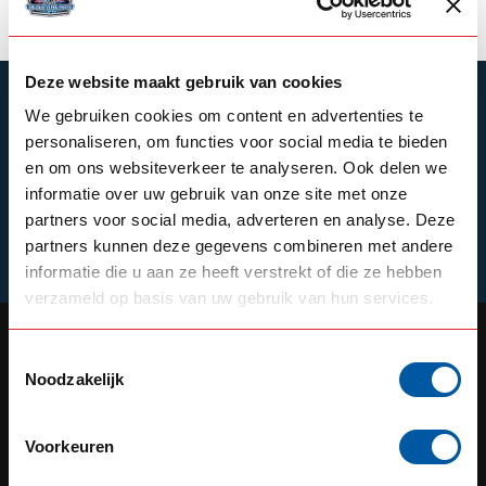
Deze website maakt gebruik van cookies
SUBSCRIBE TO OUR NEWSLETTER
We gebruiken cookies om content en advertenties te
Stay up to date with our latest offers
personaliseren, om functies voor social media te bieden
en om ons websiteverkeer te analyseren. Ook delen we
informatie over uw gebruik van onze site met onze
partners voor social media, adverteren en analyse. Deze
partners kunnen deze gegevens combineren met andere
Schrijf je in
informatie die u aan ze heeft verstrekt of die ze hebben
verzameld op basis van uw gebruik van hun services.
Toestemmingsselectie
Noodzakelijk
OUR REPUTATION IS BUILT ON
SERVICE
Voorkeuren