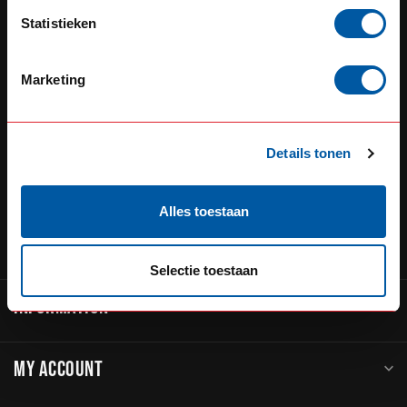
Defensiedok 12
Statistieken
3433KL Nieuwegein
The Netherlands
Marketing
+31 (0) 348 20 0002
+31 348234444
Details tonen
sales@go-in-style.nl
Alles toestaan
CATEGORIES
Selectie toestaan
INFORMATION
MY ACCOUNT