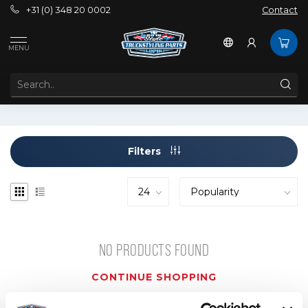
+31 (0) 348 20 0002
Contact
Tags
ba15 socket
MENU
PRODUCTS TAGGED WITH BA15 SOCKET
Filters
NO PRODUCTS FOUND
CONTINUE SHOPPING