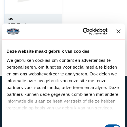
GIS
ATi Turbo
intercooling Pin
--,--
In stock
Deze website maakt gebruik van cookies
View product
We gebruiken cookies om content en advertenties te
personaliseren, om functies voor social media te bieden
en om ons websiteverkeer te analyseren. Ook delen we
informatie over uw gebruik van onze site met onze
SUBSCRIBE TO OUR NEWSLETTER
partners voor social media, adverteren en analyse. Deze
partners kunnen deze gegevens combineren met andere
Stay up to date with our latest offers
informatie die u aan ze heeft verstrekt of die ze hebben
verzameld op basis van uw gebruik van hun services.
Toestemmingsselectie
Schrijf je in