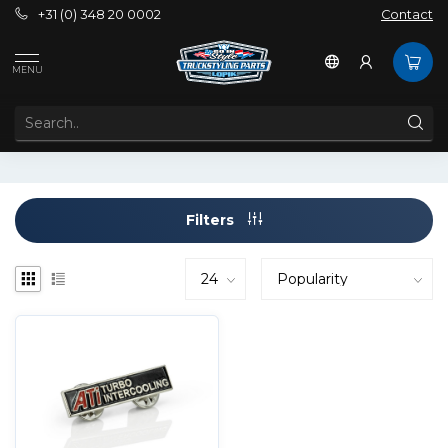
+31 (0) 348 20 0002
Contact
Tags
ATI
MENU
PRODUCTS TAGGED WITH ATI
Filters