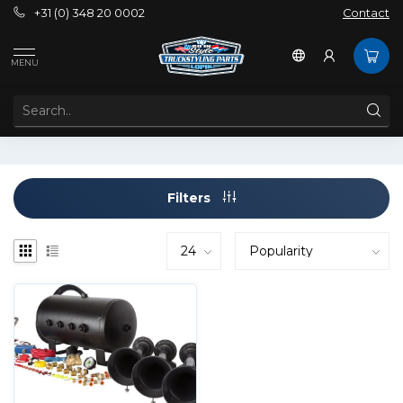
+31 (0) 348 20 0002
Contact
Tags
American Trainhorns
MENU
PRODUCTS TAGGED WITH AMERICAN TRAINHORNS
Filters