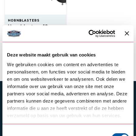
HORNBLASTERS
Hornblasters 12v
Trainhorn kit
--,--
In stock
Deze website maakt gebruik van cookies
View product
We gebruiken cookies om content en advertenties te
personaliseren, om functies voor social media te bieden
en om ons websiteverkeer te analyseren. Ook delen we
informatie over uw gebruik van onze site met onze
SUBSCRIBE TO OUR NEWSLETTER
partners voor social media, adverteren en analyse. Deze
partners kunnen deze gegevens combineren met andere
Stay up to date with our latest offers
informatie die u aan ze heeft verstrekt of die ze hebben
verzameld op basis van uw gebruik van hun services.
Toestemmingsselectie
Schrijf je in