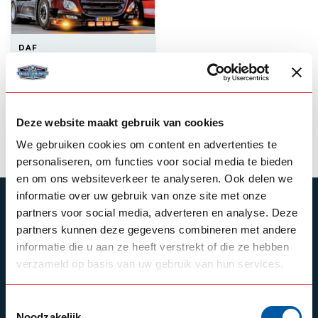
DAF
Amber Daytime
running lights DAF
XF and CF
Deze website maakt gebruik van cookies
--,--
Out of stock
We gebruiken cookies om content en advertenties te
personaliseren, om functies voor social media te bieden
en om ons websiteverkeer te analyseren. Ook delen we
informatie over uw gebruik van onze site met onze
SUBSCRIBE TO OUR NEWSLETTER
partners voor social media, adverteren en analyse. Deze
partners kunnen deze gegevens combineren met andere
Stay up to date with our latest offers
informatie die u aan ze heeft verstrekt of die ze hebben
verzameld op basis van uw gebruik van hun services.
Schrijf je in
Toestemmingsselectie
Noodzakelijk