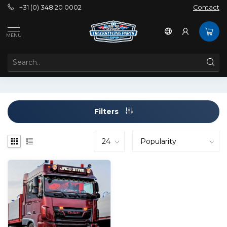
+31 (0) 348 20 0002
Contact
Tags
Amber DRL DAF
MENU
PRODUCTS TAGGED WITH AMBER DRL DAF
Filters