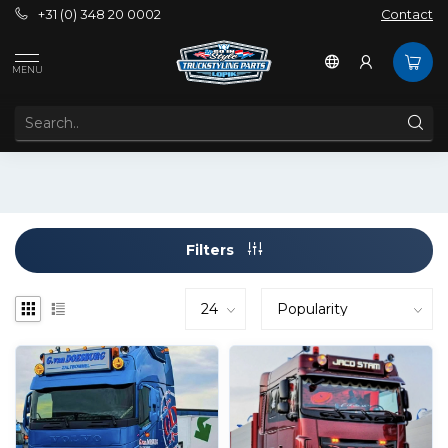
+31 (0) 348 20 0002
Contact
Tags
Amber daytime running lights
MENU
PRODUCTS TAGGED WITH AMBER DAYTIME RUNNING
LIGHTS
Filters