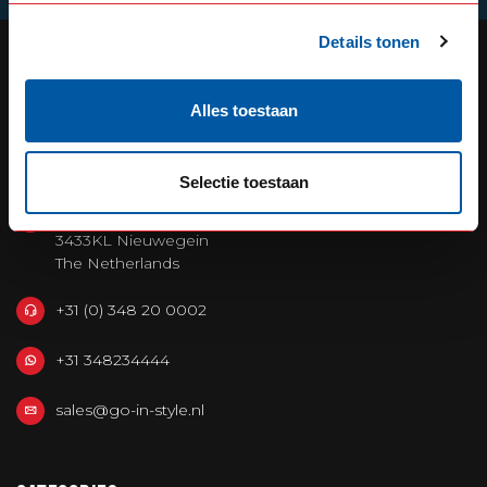
Details tonen
Alles toestaan
OUR REPUTATION IS BUILT ON
SERVICE
Selectie toestaan
Defensiedok 12
3433KL Nieuwegein
The Netherlands
+31 (0) 348 20 0002
+31 348234444
sales@go-in-style.nl