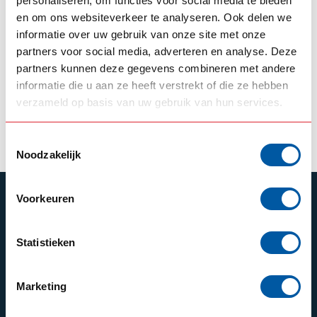
personaliseren, om functies voor social media te bieden
en om ons websiteverkeer te analyseren. Ook delen we
VOLVO
informatie over uw gebruik van onze site met onze
Daytime running
partners voor social media, adverteren en analyse. Deze
lights Volvo FH4
partners kunnen deze gegevens combineren met andere
informatie die u aan ze heeft verstrekt of die ze hebben
--,--
In stock
verzameld op basis van uw gebruik van hun services.
View product
Toestemmingsselectie
Noodzakelijk
Voorkeuren
SUBSCRIBE TO OUR NEWSLETTER
Stay up to date with our latest offers
Statistieken
Marketing
Schrijf je in