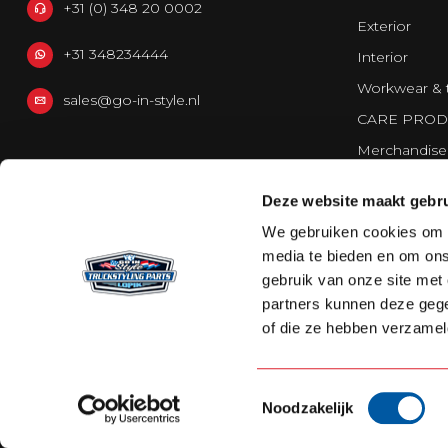
+31 (0) 348 20 0002
Exterior
+31 348234444
Interior
Workwear & 
sales@go-in-style.nl
CARE PROD
Merchandise
Vans
Deze website maakt gebru
Strands Light
We gebruiken cookies om c
media te bieden en om ons
gebruik van onze site met
partners kunnen deze gege
of die ze hebben verzamel
Toestemmingsselectie
Noodzakelijk