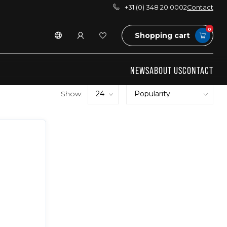
+31 (0) 348 20 0002
Contact
0
Shopping cart
NEWS
ABOUT US
CONTACT
Show: