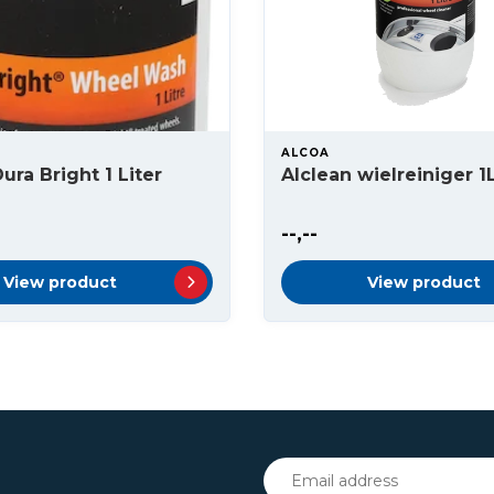
ALCOA
ura Bright 1 Liter
Alclean wielreiniger 1
--,--
View product
View product