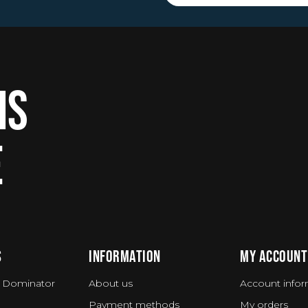
IS
E
S
INFORMATION
MY ACCOUNT
 Dominator
About us
Account infor
Payment methods
My orders