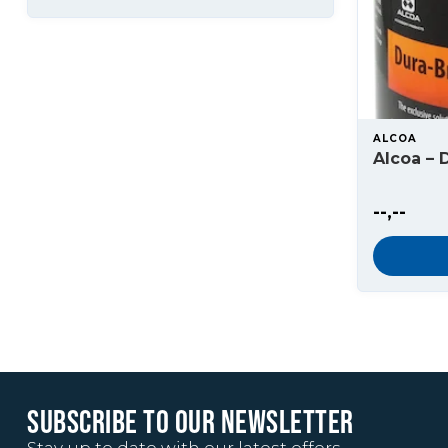
ALCOA
Alcoa – D
--,--
SUBSCRIBE TO OUR NEWSLETTER