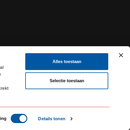
Alles toestaan
al
w
Selectie toestaan
trekt
ing
Details tonen