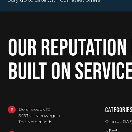
Stay up to date with our latest offers
OUR REPUTATION 
BUILT ON SERVIC
CATEGORIE
Defensiedok 12
3433KL Nieuwegein
Omnius DAF
The Netherlands
NEW!