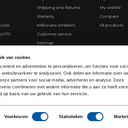
Shipping and Returns
My wishlist
Warranty
Compare
tools
Millionaire emblem
All products
UCTS
Customer service
Sitemap
Privacy statement
ik van cookies
ing Division
Disclaimer
ontent en advertenties te personaliseren, om functies voor soci
Terms and Conditions
 websiteverkeer te analyseren. Ook delen we informatie over u
Cookie policy
 onze partners voor social media, adverteren en analyse. Deze
vens combineren met andere informatie die u aan ze heeft vers
d op basis van uw gebruik van hun services.
Voorkeuren
Statistieken
Market