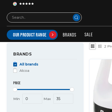
Tags
Alcoa wheelcleaner
PRODUCTS TAGGED WITH ALCOA WHEELCLEANER
SALE
BRANDS
OUR PRODUCT RANGE
2
Pr
BRANDS
All brands
Alcoa
PRICE
Min
Max