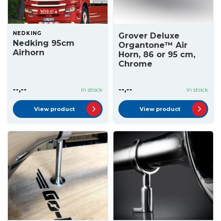
NEDKING
Grover Deluxe
Nedking 95cm
Organtone™ Air
Airhorn
Horn, 86 or 95 cm,
Chrome
--,--
--,--
In stock
In stock
View product
View product