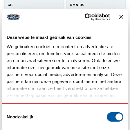
GIS
OMNIUS
Stainless steel
Stainless steel air
airhorn extension for
horn support for
Nedking
Omnius (set)
--,--
--,--
In stock
In stock
Deze website maakt gebruik van cookies
We gebruiken cookies om content en advertenties te
View product
View product
personaliseren, om functies voor social media te bieden
en om ons websiteverkeer te analyseren. Ook delen we
informatie over uw gebruik van onze site met onze
partners voor social media, adverteren en analyse. Deze
partners kunnen deze gegevens combineren met andere
informatie die u aan ze heeft verstrekt of die ze hebben
verzameld op basis van uw gebruik van hun services.
Toestemmingsselectie
Noodzakelijk
MARCO
MARCO
Italian horn 12V with
Italian horn 24V with