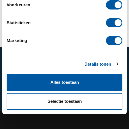
compressor
compressor
Voorkeuren
--,--
--,--
--,--
--,--
In stock
In stock
Statistieken
View product
View product
Marketing
SUBSCRIBE TO OUR NEWSLETTER
Details tonen
Stay up to date with our latest offers
Alles toestaan
Schrijf je in
Selectie toestaan