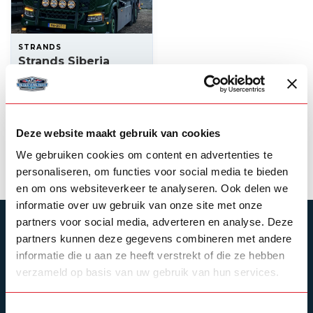
STRANDS
Strands Siberia
Night Ranger driving
light 9 inch spot
--,--
In stock
Deze website maakt gebruik van cookies
View product
We gebruiken cookies om content en advertenties te
personaliseren, om functies voor social media te bieden
en om ons websiteverkeer te analyseren. Ook delen we
informatie over uw gebruik van onze site met onze
partners voor social media, adverteren en analyse. Deze
SUBSCRIBE TO OUR NEWSLETTER
partners kunnen deze gegevens combineren met andere
Stay up to date with our latest offers
informatie die u aan ze heeft verstrekt of die ze hebben
verzameld op basis van uw gebruik van hun services.
Toestemmingsselectie