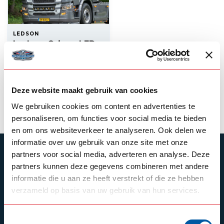
LEDSON
Ledson Orion+ LED
driving light
--,--
In stock
Deze website maakt gebruik van cookies
View product
We gebruiken cookies om content en advertenties te
personaliseren, om functies voor social media te bieden
en om ons websiteverkeer te analyseren. Ook delen we
informatie over uw gebruik van onze site met onze
SUBSCRIBE TO OUR NEWSLETTER
partners voor social media, adverteren en analyse. Deze
partners kunnen deze gegevens combineren met andere
Stay up to date with our latest offers
informatie die u aan ze heeft verstrekt of die ze hebben
verzameld op basis van uw gebruik van hun services.
Toestemmingsselectie
Schrijf je in