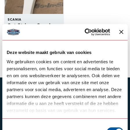
SCANIA
Set Strings Scania
NG 6x4
--,--
In stock
Deze website maakt gebruik van cookies
View product
We gebruiken cookies om content en advertenties te
personaliseren, om functies voor social media te bieden
en om ons websiteverkeer te analyseren. Ook delen we
informatie over uw gebruik van onze site met onze
SUBSCRIBE TO OUR NEWSLETTER
partners voor social media, adverteren en analyse. Deze
partners kunnen deze gegevens combineren met andere
Stay up to date with our latest offers
informatie die u aan ze heeft verstrekt of die ze hebben
verzameld op basis van uw gebruik van hun services.
Toestemmingsselectie
Schrijf je in