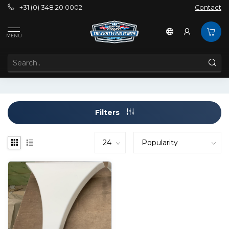
+31 (0) 348 20 0002
Contact
Tags
6x4
MENU
PRODUCTS TAGGED WITH 6X4
Filters