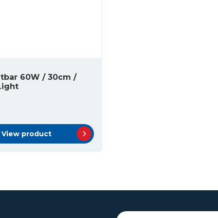
tbar 60W / 30cm /
Light
View product