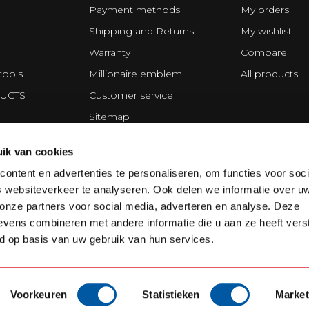
Payment methods
My orders
Shipping and Returns
My wishlist
Warranty
Compare
tools
Millionaire emblem
All products
UCTS
Customer service
Sitemap
Privacy statement
ik van cookies
ing Division
Disclaimer
ontent en advertenties te personaliseren, om functies voor soci
Terms and Conditions
 websiteverkeer te analyseren. Ook delen we informatie over u
Cookie policy
 onze partners voor social media, adverteren en analyse. Deze
vens combineren met andere informatie die u aan ze heeft vers
d op basis van uw gebruik van hun services.
Voorkeuren
Statistieken
Market