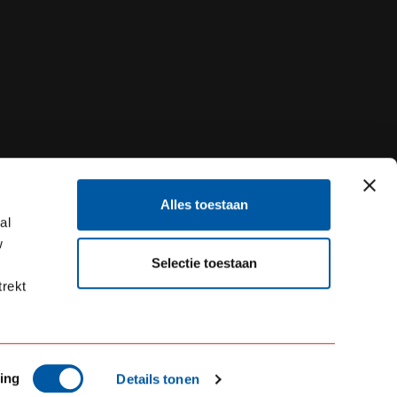
Alles toestaan
al
w
Selectie toestaan
trekt
ing
Details tonen