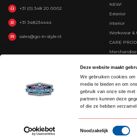
NEW!
+31 (0) 348 20 0002
Exterior
+31 348234444
Interior
Workwear & 
sales@go-in-style.nl
CARE PROD
Merchandise
Vans
Deze website maakt gebru
Strands Light
We gebruiken cookies om c
media te bieden en om ons
gebruik van onze site met
partners kunnen deze gege
of die ze hebben verzamel
Toestemmingsselectie
Noodzakelijk