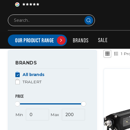
Tags
53cm
PRODUCTS TAGGED WITH 53CM
SALE
BRANDS
OUR PRODUCT RANGE
1
Pro
BRANDS
All brands
TRALERT
PRICE
Min
Max