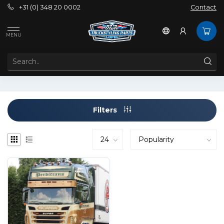
+31 (0) 348 20 0002
Contact
Tags
4 serie zonneklep
MENU
PRODUCTS TAGGED WITH 4 SERIE ZONNEKLEP
Filters