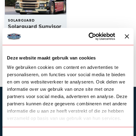
SOLARGUARD
Solarguard Sunvisor
Scania 4-serie / R-
serie
--,--
In stock
Deze website maakt gebruik van cookies
View product
We gebruiken cookies om content en advertenties te
personaliseren, om functies voor social media te bieden
en om ons websiteverkeer te analyseren. Ook delen we
informatie over uw gebruik van onze site met onze
partners voor social media, adverteren en analyse. Deze
SUBSCRIBE TO OUR NEWSLETTER
partners kunnen deze gegevens combineren met andere
Stay up to date with our latest offers
informatie die u aan ze heeft verstrekt of die ze hebben
verzameld op basis van uw gebruik van hun services.
Toestemmingsselectie