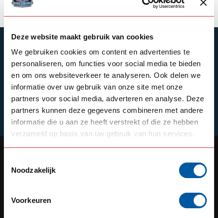
Deze website maakt gebruik van cookies
SUBSCRIBE TO OUR NEWSLETTER
We gebruiken cookies om content en advertenties te
Stay up to date with our latest offers
personaliseren, om functies voor social media te bieden
en om ons websiteverkeer te analyseren. Ook delen we
informatie over uw gebruik van onze site met onze
partners voor social media, adverteren en analyse. Deze
partners kunnen deze gegevens combineren met andere
Schrijf je in
informatie die u aan ze heeft verstrekt of die ze hebben
verzameld op basis van uw gebruik van hun services.
Toestemmingsselectie
Noodzakelijk
OUR REPUTATION IS BUILT ON
SERVICE
Voorkeuren