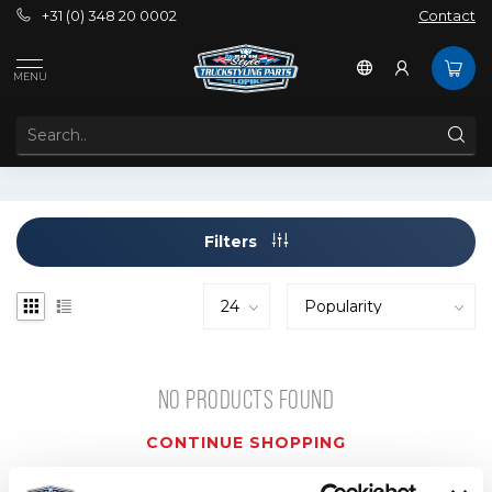
+31 (0) 348 20 0002
Contact
Tags
24v Verstraler
MENU
PRODUCTS TAGGED WITH 24V VERSTRALER
Filters
NO PRODUCTS FOUND
CONTINUE SHOPPING