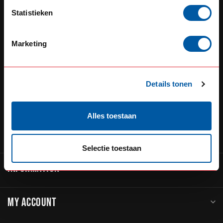
Defensiedok 12
Statistieken
3433KL Nieuwegein
The Netherlands
Marketing
+31 (0) 348 20 0002
+31 348234444
Details tonen
sales@go-in-style.nl
Alles toestaan
CATEGORIES
Selectie toestaan
INFORMATION
MY ACCOUNT